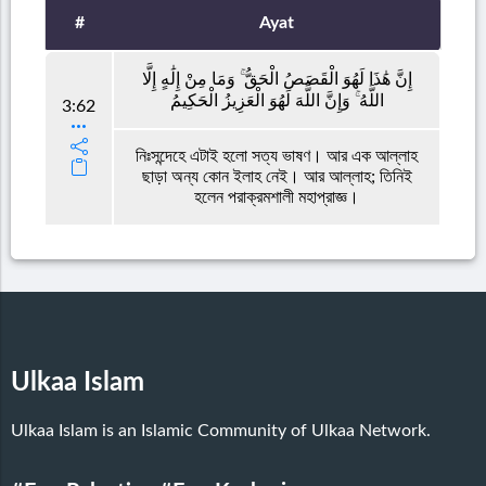
#
Ayat
إِنَّ هَٰذَا لَهُوَ الْقَصَصُ الْحَقُّ ۚ وَمَا مِنْ إِلَٰهٍ إِلَّا
اللَّهُ ۚ وَإِنَّ اللَّهَ لَهُوَ الْعَزِيزُ الْحَكِيمُ
3:62
নিঃসন্দেহে এটাই হলো সত্য ভাষণ। আর এক আল্লাহ
ছাড়া অন্য কোন ইলাহ নেই। আর আল্লাহ; তিনিই
হলেন পরাক্রমশালী মহাপ্রাজ্ঞ।
Ulkaa Islam
Ulkaa Islam is an Islamic Community of Ulkaa Network.