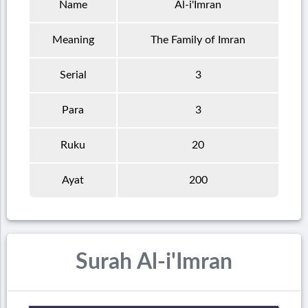
Name
Al-i'Imran
Meaning
The Family of Imran
Serial
3
Para
3
Ruku
20
Ayat
200
Surah Al-i'Imran