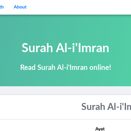
th
About
Surah Al-i'Imran
Read Surah Al-i'Imran online!
Surah Al-i'
Ayat