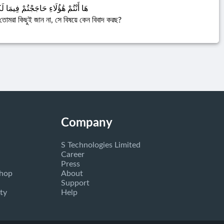
هَا أَنْتُمْ هَٰؤُلَاءِ حَاجَجْتُمْ فِيمَا لَ
 তোমরা কিছুই জান না, সে বিষয়ে কেন বিবাদ করছ?
Company
S Technologies Limited
Career
Press
Shop
About
Support
ty
Help