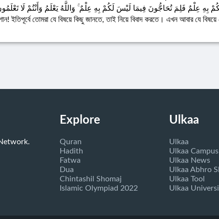
كُمْ بِهِ عِلْمٌ فَلِمَ تُحَاجُّونَ فِيمَا لَيْسَ لَكُمْ بِهِ عِلْمٌ ۚ وَاللَّهُ يَعْلَمُ وَأَنْتُمْ لَا تَعْلَمُو
োন! ইতিপূর্বে তোমরা যে বিষয়ে কিছু জানতে, তাই নিয়ে বিবাদ করতে। এখন আবার যে বিষয়ে
Explore
Ulkaa
 Network.
Quran
Ulkaa
Hadith
Ulkaa Campus
Fatwa
Ulkaa News
Dua
Ulkaa Abhro 
Chintashil Shomaj
Ulkaa Tool
Islamic Olympiad 2022
Ulkaa Universi