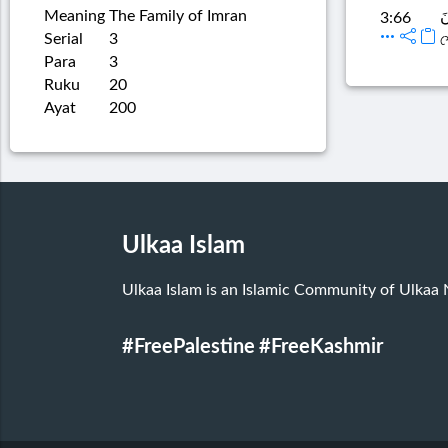
Meaning
The Family of Imran
نَ
3:66
Serial
3
শ
Para
3
Ruku
20
Ayat
200
Ulkaa Islam
Ulkaa Islam is an Islamic Community of Ulkaa
#FreePalestine
#FreeKashmir