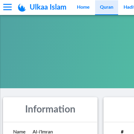
Ulkaa Islam
Home
Quran
Hadi
Information
Name
Al-i'Imran
#