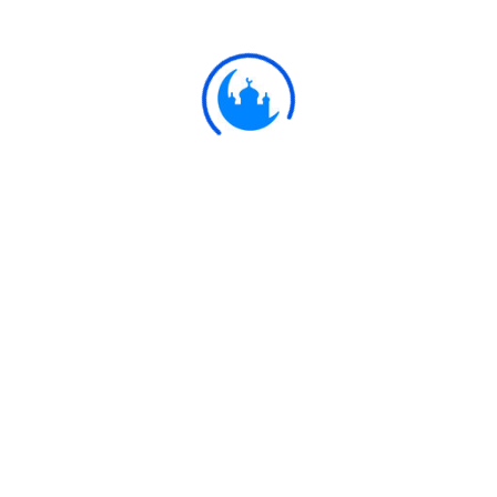
অন্যান্য নবী রসূলগণ তাঁদের পালনকর্তার পক্ষ থেকে। আমরা
তাঁদের কারো মধ্যে পার্থক্য করি না। আর আমরা তাঁরই অনুগত।
Ulkaa Islam
Ulkaa Islam is an Islamic Community of Ulkaa Network.
#FreePalestine
#FreeKashmir
Explore
Quran
Hadith
Fatwa
Dua