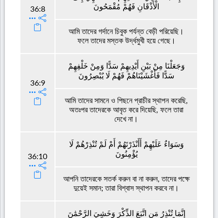
الْأَذْقَانِ فَهُمْ مُقْمَحُونَ
36:8
আমি তাদের গর্দানে চিবুক পর্যন্ত বেড়ী পরিয়েছি।
ফলে তাদের মস্তক উর্দ্ধমুখী হয়ে গেছে।
وَجَعَلْنَا مِنْ بَيْنِ أَيْدِيهِمْ سَدًّا وَمِنْ خَلْفِهِمْ
سَدًّا فَأَغْشَيْنَاهُمْ فَهُمْ لَا يُبْصِرُونَ
36:9
আমি তাদের সামনে ও পিছনে প্রাচীর স্থাপন করেছি,
অতঃপর তাদেরকে আবৃত করে দিয়েছি, ফলে তারা
দেখে না।
وَسَوَاءٌ عَلَيْهِمْ أَأَنْذَرْتَهُمْ أَمْ لَمْ تُنْذِرْهُمْ لَا
يُؤْمِنُونَ
36:10
আপনি তাদেরকে সতর্ক করুন বা না করুন, তাদের পক্ষে
দুয়েই সমান; তারা বিশ্বাস স্থাপন করবে না।
إِنَّمَا تُنْذِرُ مَنِ اتَّبَعَ الذِّكْرَ وَخَشِيَ الرَّحْمَٰنَ