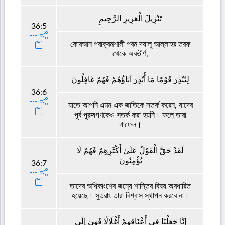
تَنْزِيلَ الْعَزِيزِ الرَّحِيمِ
36:5
কোরআন পরাক্রমশালী পরম দয়ালু আল্লাহর তরফ
থেকে অবতীর্ণ,
لِتُنْذِرَ قَوْمًا مَا أُنْذِرَ آبَاؤُهُمْ فَهُمْ غَافِلُونَ
36:6
যাতে আপনি এমন এক জাতিকে সতর্ক করেন, যাদের
পূর্ব পুরুষগণকেও সতর্ক করা হয়নি। ফলে তারা
গাফেল।
لَقَدْ حَقَّ الْقَوْلُ عَلَىٰ أَكْثَرِهِمْ فَهُمْ لَا
يُؤْمِنُونَ
36:7
তাদের অধিকাংশের জন্যে শাস্তির বিষয় অবধারিত
হয়েছে। সুতরাং তারা বিশ্বাস স্থাপন করবে না।
إِنَّا جَعَلْنَا فِي أَعْنَاقِهِمْ أَغْلَالًا فَهِيَ إِلَى