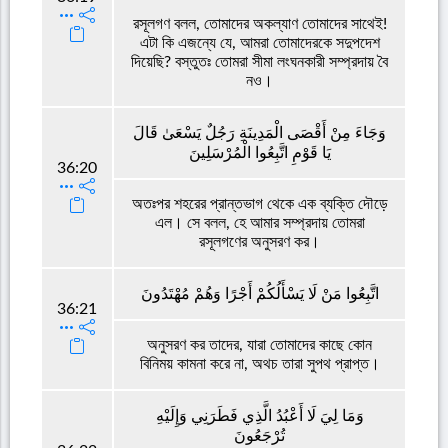
রসূলগণ বলল, তোমাদের অকল্যাণ তোমাদের সাথেই!
এটা কি এজন্যে যে, আমরা তোমাদেরকে সদুপদেশ
দিয়েছি? বস্তুতঃ তোমরা সীমা লংঘনকারী সম্প্রদায় বৈ
নও।
وَجَاءَ مِنْ أَقْصَى الْمَدِينَةِ رَجُلٌ يَسْعَىٰ قَالَ
يَا قَوْمِ اتَّبِعُوا الْمُرْسَلِينَ
36:20
অতঃপর শহরের প্রান্তভাগ থেকে এক ব্যক্তি দৌড়ে
এল। সে বলল, হে আমার সম্প্রদায় তোমরা
রসূলগণের অনুসরণ কর।
اتَّبِعُوا مَنْ لَا يَسْأَلُكُمْ أَجْرًا وَهُمْ مُهْتَدُونَ
36:21
অনুসরণ কর তাদের, যারা তোমাদের কাছে কোন
বিনিময় কামনা করে না, অথচ তারা সুপথ প্রাপ্ত।
وَمَا لِيَ لَا أَعْبُدُ الَّذِي فَطَرَنِي وَإِلَيْهِ
تُرْجَعُونَ