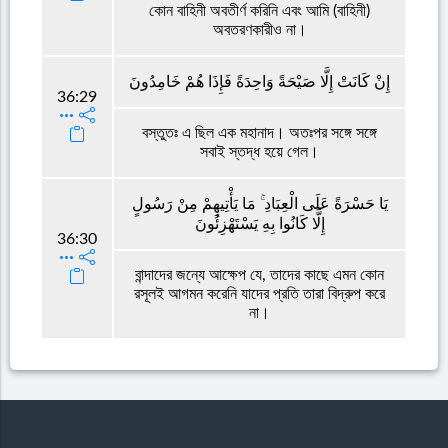
কোন বাহিনী অবতীর্ণ করিনি এবং আমি (বাহিনী)
অবতরণকারীও না।
إِنْ كَانَتْ إِلَّا صَيْحَةً وَاحِدَةً فَإِذَا هُمْ خَامِدُونَ
36:29
বস্তুতঃ এ ছিল এক মহানাদ। অতঃপর সঙ্গে সঙ্গে
সবাই স্তদ্ধ হয়ে গেল।
يَا حَسْرَةً عَلَى الْعِبَادِ ۚ مَا يَأْتِيهِمْ مِنْ رَسُولٍ
إِلَّا كَانُوا بِهِ يَسْتَهْزِئُونَ
36:30
বান্দাদের জন্যে আক্ষেপ যে, তাদের কাছে এমন কোন
রসূলই আগমন করেনি যাদের প্রতি তারা বিদ্রুপ করে
না।