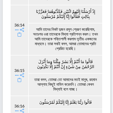
إِذْ أَرْسَلْنَا إِلَيْهِمُ اثْنَيْنِ فَكَذَّبُوهُمَا فَعَزَّزْنَا
بِثَالِثٍ فَقَالُوا إِنَّا إِلَيْكُمْ مُرْسَلُونَ
36:14
আমি তাদের নিকট দুজন রসূল প্রেরণ করেছিলাম,
অতঃপর ওরা তাদেরকে মিথ্যা প্রতিপন্ন করল। তখন
আমি তাদেরকে শক্তিশালী করলাম তৃতীয় একজনের
মাধ্যমে। তারা সবাই বলল, আমরা তোমাদের প্রতি
প্রেরিত হয়েছি।
قَالُوا مَا أَنْتُمْ إِلَّا بَشَرٌ مِثْلُنَا وَمَا أَنْزَلَ
الرَّحْمَٰنُ مِنْ شَيْءٍ إِنْ أَنْتُمْ إِلَّا تَكْذِبُونَ
36:15
তারা বলল, তোমরা তো আমাদের মতই মানুষ, রহমান
আল্লাহ কিছুই নাযিল করেননি। তোমরা কেবল
মিথ্যাই বলে যাচ্ছ।
قَالُوا رَبُّنَا يَعْلَمُ إِنَّا إِلَيْكُمْ لَمُرْسَلُونَ
36:16