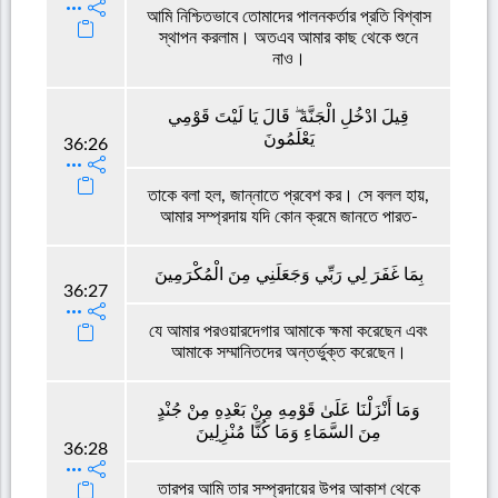
আমি নিশ্চিতভাবে তোমাদের পালনকর্তার প্রতি বিশ্বাস
স্থাপন করলাম। অতএব আমার কাছ থেকে শুনে
নাও।
قِيلَ ادْخُلِ الْجَنَّةَ ۖ قَالَ يَا لَيْتَ قَوْمِي
يَعْلَمُونَ
36:26
তাকে বলা হল, জান্নাতে প্রবেশ কর। সে বলল হায়,
আমার সম্প্রদায় যদি কোন ক্রমে জানতে পারত-
بِمَا غَفَرَ لِي رَبِّي وَجَعَلَنِي مِنَ الْمُكْرَمِينَ
36:27
যে আমার পরওয়ারদেগার আমাকে ক্ষমা করেছেন এবং
আমাকে সম্মানিতদের অন্তর্ভুক্ত করেছেন।
وَمَا أَنْزَلْنَا عَلَىٰ قَوْمِهِ مِنْ بَعْدِهِ مِنْ جُنْدٍ
مِنَ السَّمَاءِ وَمَا كُنَّا مُنْزِلِينَ
36:28
তারপর আমি তার সম্প্রদায়ের উপর আকাশ থেকে