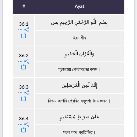
#
Ayat
بِسْمِ اللَّهِ الرَّحْمَٰنِ الرَّحِيمِ يس
36:1
ইয়া-সীন
وَالْقُرْآنِ الْحَكِيمِ
36:2
প্রজ্ঞাময় কোরআনের কসম।
إِنَّكَ لَمِنَ الْمُرْسَلِينَ
36:3
নিশ্চয় আপনি প্রেরিত রসূলগণের একজন।
عَلَىٰ صِرَاطٍ مُسْتَقِيمٍ
36:4
সরল পথে প্রতিষ্ঠিত।