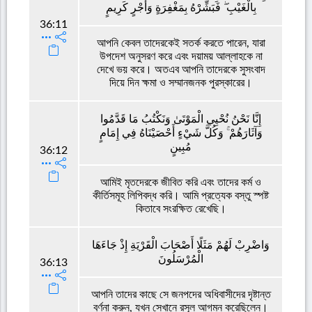
بِالْغَيْبِ ۖ فَبَشِّرْهُ بِمَغْفِرَةٍ وَأَجْرٍ كَرِيمٍ
36:11
আপনি কেবল তাদেরকেই সতর্ক করতে পারেন, যারা
উপদেশ অনুসরণ করে এবং দয়াময় আল্লাহকে না
দেখে ভয় করে। অতএব আপনি তাদেরকে সুসংবাদ
দিয়ে দিন ক্ষমা ও সম্মানজনক পুরস্কারের।
إِنَّا نَحْنُ نُحْيِي الْمَوْتَىٰ وَنَكْتُبُ مَا قَدَّمُوا
وَآثَارَهُمْ ۚ وَكُلَّ شَيْءٍ أَحْصَيْنَاهُ فِي إِمَامٍ
مُبِينٍ
36:12
আমিই মৃতদেরকে জীবিত করি এবং তাদের কর্ম ও
কীর্তিসমূহ লিপিবদ্ধ করি। আমি প্রত্যেক বস্তু স্পষ্ট
কিতাবে সংরক্ষিত রেখেছি।
وَاضْرِبْ لَهُمْ مَثَلًا أَصْحَابَ الْقَرْيَةِ إِذْ جَاءَهَا
الْمُرْسَلُونَ
36:13
আপনি তাদের কাছে সে জনপদের অধিবাসীদের দৃষ্টান্ত
বর্ণনা করুন, যখন সেখানে রসূল আগমন করেছিলেন।