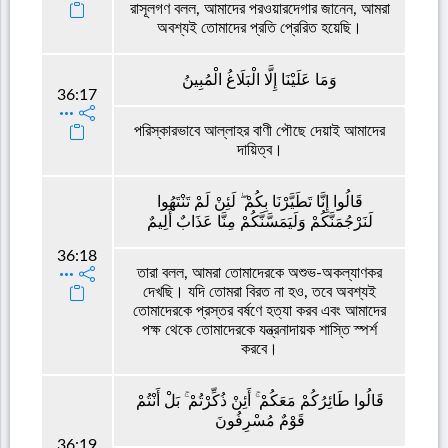
রাসূলগণ বলল, আমাদের পরওয়ারদেগার জানেন, আমরা
অবশ্যই তোমাদের প্রতি প্রেরিত হয়েছি।
وَمَا عَلَيْنَا إِلَّا الْبَلَاغُ الْمُبِينُ
36:17
পরিস্কারভাবে আল্লাহর বাণী পৌছে দেয়াই আমাদের
দায়িত্ব।
قَالُوا إِنَّا تَطَيَّرْنَا بِكُمْ ۖ لَئِنْ لَمْ تَنْتَهُوا
لَنَرْجُمَنَّكُمْ وَلَيَمَسَّنَّكُمْ مِنَّا عَذَابٌ أَلِيمٌ
36:18
তারা বলল, আমরা তোমাদেরকে অশুভ-অকল্যাণকর
দেখছি। যদি তোমরা বিরত না হও, তবে অবশ্যই
তোমাদেরকে প্রস্তর বর্ষণে হত্যা করব এবং আমাদের
পক্ষ থেকে তোমাদেরকে যন্ত্রনাদায়ক শাস্তি স্পর্শ
করবে।
قَالُوا طَائِرُكُمْ مَعَكُمْ ۚ أَئِنْ ذُكِّرْتُمْ ۚ بَلْ أَنْتُمْ
قَوْمٌ مُسْرِفُونَ
36:19