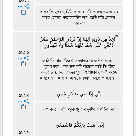
36:22
আমার কি হল যে, যিনি আমাকে সৃষ্টি করেছেন এবং যার
কাছে তোমরা প্রত্যাবর্তিত হবে, আমি তাঁর এবাদত
করব না?
أَأَتَّخِذُ مِنْ دُونِهِ آلِهَةً إِنْ يُرِدْنِ الرَّحْمَٰنُ بِضُرٍّ
لَا تُغْنِ عَنِّي شَفَاعَتُهُمْ شَيْئًا وَلَا يُنْقِذُونِ
36:23
আমি কি তাঁর পরিবর্তে অন্যান্যদেরকে উপাস্যরূপে
গ্রহণ করব? করুণাময় যদি আমাকে কষ্টে নিপতিত
করতে চান, তবে তাদের সুপারিশ আমার কোনই কাজে
আসবে না এবং তারা আমাকে রক্ষাও করতে পারবে না।
إِنِّي إِذًا لَفِي ضَلَالٍ مُبِينٍ
36:24
এরূপ করলে আমি প্রকাশ্য পথভ্রষ্টতায় পতিত হব।
إِنِّي آمَنْتُ بِرَبِّكُمْ فَاسْمَعُونِ
36:25