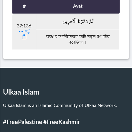
#
Ayat
ثُمَّ دَمَّرْنَا الْآخَرِينَ
37:136
অতঃপর অবশিষ্টদেরকে আমি সমূলে উৎপাটিত
করেছিলাম।
Ulkaa Islam
Ulkaa Islam is an Islamic Community of Ulkaa Network.
#FreePalestine
#FreeKashmir