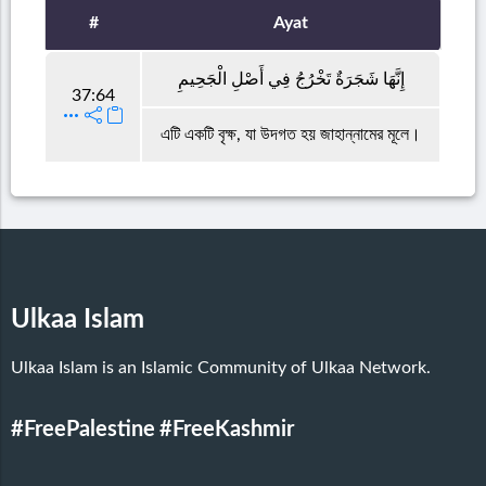
#
Ayat
إِنَّهَا شَجَرَةٌ تَخْرُجُ فِي أَصْلِ الْجَحِيمِ
37:64
এটি একটি বৃক্ষ, যা উদগত হয় জাহান্নামের মূলে।
Ulkaa Islam
Ulkaa Islam is an Islamic Community of Ulkaa Network.
#FreePalestine
#FreeKashmir