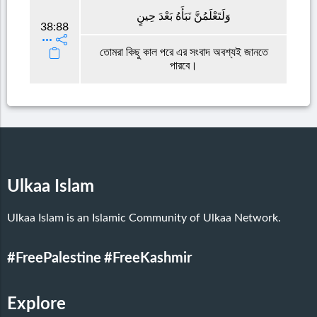
وَلَتَعْلَمُنَّ نَبَأَهُ بَعْدَ حِينٍ
38:88
তোমরা কিছু কাল পরে এর সংবাদ অবশ্যই জানতে
পারবে।
Ulkaa Islam
Ulkaa Islam is an Islamic Community of Ulkaa Network.
#FreePalestine
#FreeKashmir
Explore