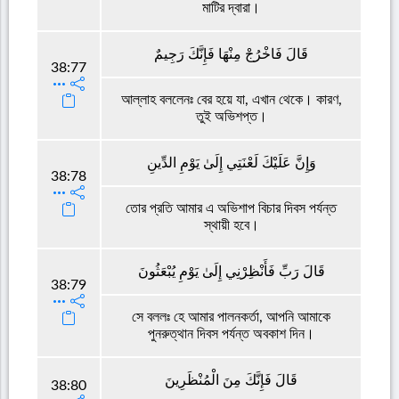
মাটির দ্বারা।
قَالَ فَاخْرُجْ مِنْهَا فَإِنَّكَ رَجِيمٌ
38:77
আল্লাহ বললেনঃ বের হয়ে যা, এখান থেকে। কারণ,
তুই অভিশপ্ত।
وَإِنَّ عَلَيْكَ لَعْنَتِي إِلَىٰ يَوْمِ الدِّينِ
38:78
তোর প্রতি আমার এ অভিশাপ বিচার দিবস পর্যন্ত
স্থায়ী হবে।
قَالَ رَبِّ فَأَنْظِرْنِي إِلَىٰ يَوْمِ يُبْعَثُونَ
38:79
সে বললঃ হে আমার পালনকর্তা, আপনি আমাকে
পুনরুত্থান দিবস পর্যন্ত অবকাশ দিন।
قَالَ فَإِنَّكَ مِنَ الْمُنْظَرِينَ
38:80