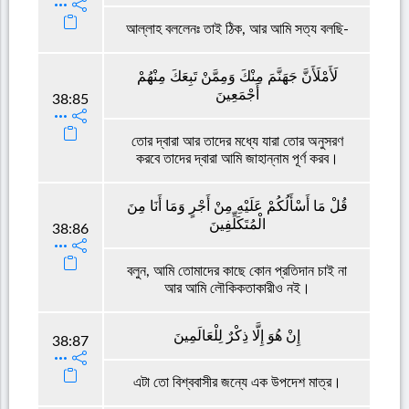
আল্লাহ বললেনঃ তাই ঠিক, আর আমি সত্য বলছি-
لَأَمْلَأَنَّ جَهَنَّمَ مِنْكَ وَمِمَّنْ تَبِعَكَ مِنْهُمْ
أَجْمَعِينَ
38:85
তোর দ্বারা আর তাদের মধ্যে যারা তোর অনুসরণ
করবে তাদের দ্বারা আমি জাহান্নাম পূর্ণ করব।
قُلْ مَا أَسْأَلُكُمْ عَلَيْهِ مِنْ أَجْرٍ وَمَا أَنَا مِنَ
الْمُتَكَلِّفِينَ
38:86
বলুন, আমি তোমাদের কাছে কোন প্রতিদান চাই না
আর আমি লৌকিকতাকারীও নই।
إِنْ هُوَ إِلَّا ذِكْرٌ لِلْعَالَمِينَ
38:87
এটা তো বিশ্ববাসীর জন্যে এক উপদেশ মাত্র।