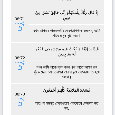
إِذْ قَالَ رَبُّكَ لِلْمَلَائِكَةِ إِنِّي خَالِقٌ بَشَرًا مِنْ
طِينٍ
38:71
যখন আপনার পালনকর্তা ফেরেশতাগণকে বললেন, আমি
মাটির মানুষ সৃষ্টি করব।
فَإِذَا سَوَّيْتُهُ وَنَفَخْتُ فِيهِ مِنْ رُوحِي فَقَعُوا
لَهُ سَاجِدِينَ
38:72
যখন আমি তাকে সুষম করব এবং তাতে আমার রূহ
ফুঁকে দেব, তখন তোমরা তার সম্মুখে সেজদায় নত হয়ে
যেয়ো।
فَسَجَدَ الْمَلَائِكَةُ كُلُّهُمْ أَجْمَعُونَ
38:73
অতঃপর সমস্ত ফেরেশতাই একযোগে সেজদায় নত
হল,