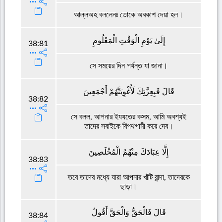
আল্লঅহ বললেনঃ তোকে অবকাশ দেয়া হল।
إِلَىٰ يَوْمِ الْوَقْتِ الْمَعْلُومِ
38:81
সে সময়ের দিন পর্যন্ত যা জানা।
قَالَ فَبِعِزَّتِكَ لَأُغْوِيَنَّهُمْ أَجْمَعِينَ
38:82
সে বলল, আপনার ইযযতের কসম, আমি অবশ্যই
তাদের সবাইকে বিপথগামী করে দেব।
إِلَّا عِبَادَكَ مِنْهُمُ الْمُخْلَصِينَ
38:83
তবে তাদের মধ্যে যারা আপনার খাঁটি বান্দা, তাদেরকে
ছাড়া।
قَالَ فَالْحَقُّ وَالْحَقَّ أَقُولُ
38:84