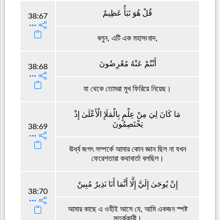
قُلْ هُوَ نَبَأٌ عَظِيمٌ
38:67
বলুন, এটি এক মহাসংবাদ,
أَنْتُمْ عَنْهُ مُعْرِضُونَ
38:68
যা থেকে তোমরা মুখ ফিরিয়ে নিয়েছ।
مَا كَانَ لِيَ مِنْ عِلْمٍ بِالْمَلَإِ الْأَعْلَىٰ إِذْ
يَخْتَصِمُونَ
38:69
ঊর্ধ্ব জগৎ সম্পর্কে আমার কোন জ্ঞান ছিল না যখন
ফেরেশতারা কথাবার্তা বলছিল।
إِنْ يُوحَىٰ إِلَيَّ إِلَّا أَنَّمَا أَنَا نَذِيرٌ مُبِينٌ
38:70
আমার কাছে এ ওহীই আসে যে, আমি একজন স্পষ্ট
সতর্ককারী।