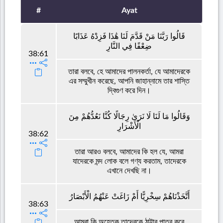
#
Ayat
قَالُوا رَبَّنَا مَنْ قَدَّمَ لَنَا هَٰذَا فَزِدْهُ عَذَابًا
ضِعْفًا فِي النَّارِ
38:61
তারা বলবে, হে আমাদের পালনকর্তা, যে আমাদেরকে
এর সম্মুখীন করেছে, আপনি জাহান্নামে তার শাস্তি
দ্বিগুণ করে দিন।
وَقَالُوا مَا لَنَا لَا نَرَىٰ رِجَالًا كُنَّا نَعُدُّهُمْ مِنَ
الْأَشْرَارِ
38:62
তারা আরও বলবে, আমাদের কি হল যে, আমরা
যাদেরকে মন্দ লোক বলে গণ্য করতাম, তাদেরকে
এখানে দেখছি না।
أَتَّخَذْنَاهُمْ سِخْرِيًّا أَمْ زَاغَتْ عَنْهُمُ الْأَبْصَارُ
38:63
আমরা কি অহেতুক তাদেরকে ঠাট্টার পাত্র করে