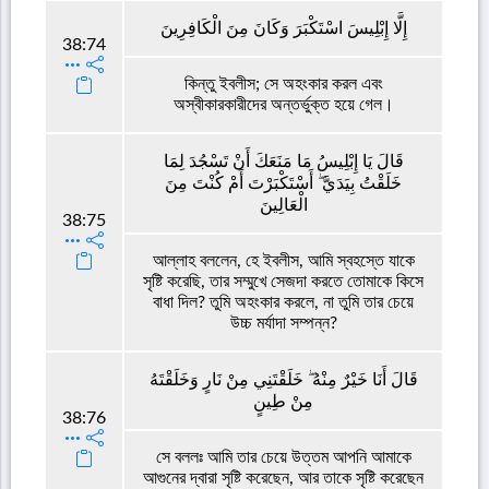
إِلَّا إِبْلِيسَ اسْتَكْبَرَ وَكَانَ مِنَ الْكَافِرِينَ
38:74
কিন্তু ইবলীস; সে অহংকার করল এবং
অস্বীকারকারীদের অন্তর্ভুক্ত হয়ে গেল।
قَالَ يَا إِبْلِيسُ مَا مَنَعَكَ أَنْ تَسْجُدَ لِمَا
خَلَقْتُ بِيَدَيَّ ۖ أَسْتَكْبَرْتَ أَمْ كُنْتَ مِنَ
الْعَالِينَ
38:75
আল্লাহ বললেন, হে ইবলীস, আমি স্বহস্তে যাকে
সৃষ্টি করেছি, তার সম্মুখে সেজদা করতে তোমাকে কিসে
বাধা দিল? তুমি অহংকার করলে, না তুমি তার চেয়ে
উচ্চ মর্যাদা সম্পন্ন?
قَالَ أَنَا خَيْرٌ مِنْهُ ۖ خَلَقْتَنِي مِنْ نَارٍ وَخَلَقْتَهُ
مِنْ طِينٍ
38:76
সে বললঃ আমি তার চেয়ে উত্তম আপনি আমাকে
আগুনের দ্বারা সৃষ্টি করেছেন, আর তাকে সৃষ্টি করেছেন