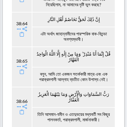
নিয়েছিলাম, না আমাদের দৃষ্টি ভুল করছে?
إِنَّ ذَٰلِكَ لَحَقٌّ تَخَاصُمُ أَهْلِ النَّارِ
38:64
এটা অর্থাৎ জাহান্নামীদের পারস্পরিক বাক-বিতন্ডা
অবশ্যম্ভাবী।
قُلْ إِنَّمَا أَنَا مُنْذِرٌ ۖ وَمَا مِنْ إِلَٰهٍ إِلَّا اللَّهُ الْوَاحِدُ
الْقَهَّارُ
38:65
বলুন, আমি তো একজন সতর্ককারী মাত্র এবং এক
পরাক্রমশালী আল্লাহ ব্যতীত কোন উপাস্য নেই।
رَبُّ السَّمَاوَاتِ وَالْأَرْضِ وَمَا بَيْنَهُمَا الْعَزِيزُ
الْغَفَّارُ
38:66
তিনি আসমান-যমীন ও এতদুভয়ের মধ্যবর্তী সব কিছুর
পালনকর্তা, পরাক্রমশালী, মার্জনাকারী।