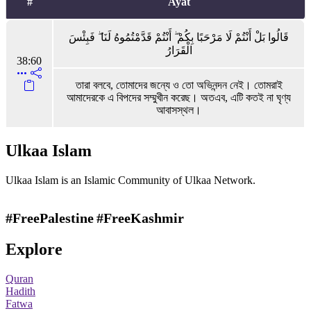
#
Ayat
قَالُوا بَلْ أَنْتُمْ لَا مَرْحَبًا بِكُمْ ۖ أَنْتُمْ قَدَّمْتُمُوهُ لَنَا ۖ فَبِئْسَ
الْقَرَارُ
38:60
তারা বলবে, তোমাদের জন্যে ও তো অভিনন্দন নেই। তোমরাই
আমাদেরকে এ বিপদের সম্মুখীন করেছ। অতএব, এটি কতই না ঘৃণ্য
আবাসস্থল।
Ulkaa Islam
Ulkaa Islam is an Islamic Community of Ulkaa Network.
#FreePalestine
#FreeKashmir
Explore
Quran
Hadith
Fatwa