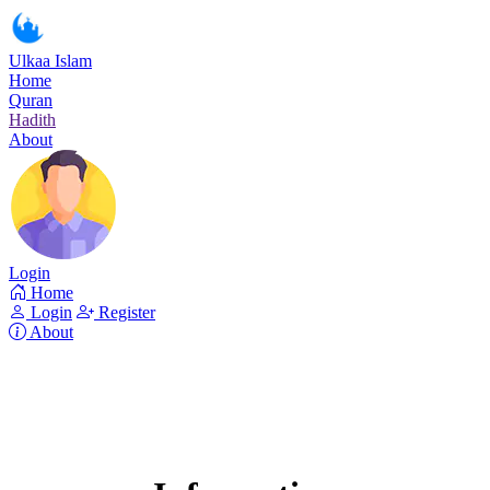
Ulkaa Islam
Home
Quran
Hadith
About
Login
Home
Login
Register
About
Surah Saad
Read Surah Saad online!