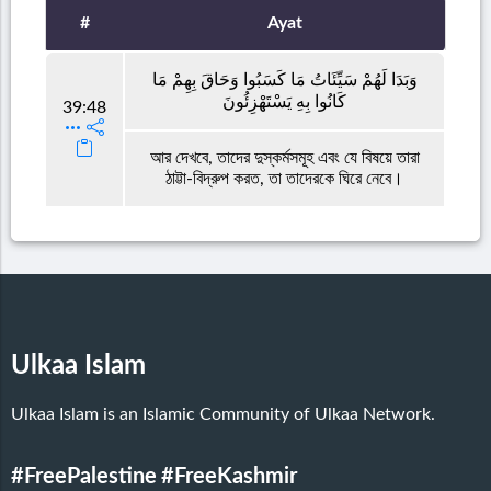
#
Ayat
وَبَدَا لَهُمْ سَيِّئَاتُ مَا كَسَبُوا وَحَاقَ بِهِمْ مَا
كَانُوا بِهِ يَسْتَهْزِئُونَ
39:48
আর দেখবে, তাদের দুস্কর্মসমূহ এবং যে বিষয়ে তারা
ঠাট্টা-বিদ্রুপ করত, তা তাদেরকে ঘিরে নেবে।
Ulkaa Islam
Ulkaa Islam is an Islamic Community of Ulkaa Network.
#FreePalestine
#FreeKashmir