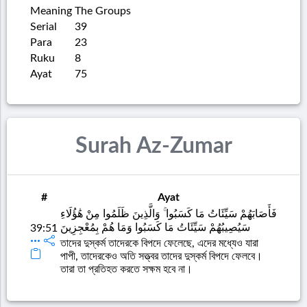
Meaning
The Groups
Serial
39
Para
23
Ruku
8
Ayat
75
Surah Az-Zumar
#
Ayat
فَأَصَابَهُمْ سَيِّئَاتُ مَا كَسَبُوا ۚ وَالَّذِينَ ظَلَمُوا مِنْ هَٰؤُلَاءِ
سَيُصِيبُهُمْ سَيِّئَاتُ مَا كَسَبُوا وَمَا هُمْ بِمُعْجِزِينَ
39:51
তাদের দুস্কর্ম তাদেরকে বিপদে ফেলেছে, এদের মধ্যেও যারা
পাপী, তাদেরকেও অতি সত্ত্বর তাদের দুস্কর্ম বিপদে ফেলবে।
তারা তা প্রতিহত করতে সক্ষম হবে না।