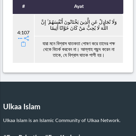
#
Ayat
وَلَا تُجَادِلْ عَنِ الَّذِينَ يَخْتَانُونَ أَنْفُسَهُمْ ۚ إِنَّ
اللَّهَ لَا يُحِبُّ مَنْ كَانَ خَوَّانًا أَثِيمًا
4:107
যারা মনে বিশ্বাস ঘাতকতা পোষণ করে তাদের পক্ষ
থেকে বিতর্ক করবেন না। আল্লাহ পছন্দ করেন না
তাকে, যে বিশ্বাস ঘাতক পাপী হয়।
Ulkaa Islam
Ulkaa Islam is an Islamic Community of Ulkaa Network.