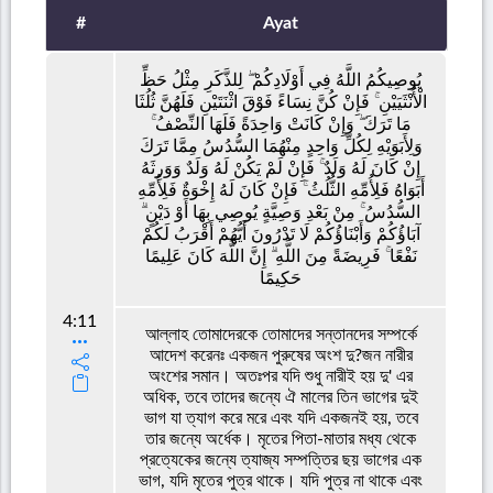
#
Ayat
يُوصِيكُمُ اللَّهُ فِي أَوْلَادِكُمْ ۖ لِلذَّكَرِ مِثْلُ حَظِّ
الْأُنْثَيَيْنِ ۚ فَإِنْ كُنَّ نِسَاءً فَوْقَ اثْنَتَيْنِ فَلَهُنَّ ثُلُثَا
مَا تَرَكَ ۖ وَإِنْ كَانَتْ وَاحِدَةً فَلَهَا النِّصْفُ ۚ
وَلِأَبَوَيْهِ لِكُلِّ وَاحِدٍ مِنْهُمَا السُّدُسُ مِمَّا تَرَكَ
إِنْ كَانَ لَهُ وَلَدٌ ۚ فَإِنْ لَمْ يَكُنْ لَهُ وَلَدٌ وَوَرِثَهُ
أَبَوَاهُ فَلِأُمِّهِ الثُّلُثُ ۚ فَإِنْ كَانَ لَهُ إِخْوَةٌ فَلِأُمِّهِ
السُّدُسُ ۚ مِنْ بَعْدِ وَصِيَّةٍ يُوصِي بِهَا أَوْ دَيْنٍ ۗ
آبَاؤُكُمْ وَأَبْنَاؤُكُمْ لَا تَدْرُونَ أَيُّهُمْ أَقْرَبُ لَكُمْ
نَفْعًا ۚ فَرِيضَةً مِنَ اللَّهِ ۗ إِنَّ اللَّهَ كَانَ عَلِيمًا
حَكِيمًا
4:11
আল্লাহ তোমাদেরকে তোমাদের সন্তানদের সম্পর্কে
আদেশ করেনঃ একজন পুরুষের অংশ দু?জন নারীর
অংশের সমান। অতঃপর যদি শুধু নারীই হয় দু' এর
অধিক, তবে তাদের জন্যে ঐ মালের তিন ভাগের দুই
ভাগ যা ত্যাগ করে মরে এবং যদি একজনই হয়, তবে
তার জন্যে অর্ধেক। মৃতের পিতা-মাতার মধ্য থেকে
প্রত্যেকের জন্যে ত্যাজ্য সম্পত্তির ছয় ভাগের এক
ভাগ, যদি মৃতের পুত্র থাকে। যদি পুত্র না থাকে এবং