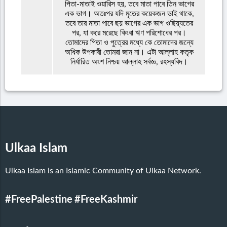
পিতা-মাতাই ওয়ারিস হয়, তবে মাতা পাবে তিন ভাগের
এক ভাগ। অতঃপর যদি মৃতের কয়েকজন ভাই থাকে,
তবে তার মাতা পাবে ছয় ভাগের এক ভাগ ওছিয়্যতের
পর, যা করে মরেছে কিংবা ঋণ পরিশোধের পর।
তোমাদের পিতা ও পুত্রের মধ্যে কে তোমাদের জন্যে
অধিক উপকারী তোমরা জান না। এটা আল্লাহ কতৃক
নির্ধারিত অংশ নিশ্চয় আল্লাহ সর্বজ্ঞ, রহস্যবিদ।
Ulkaa Islam
Ulkaa Islam is an Islamic Community of Ulkaa Network.
#FreePalestine
#FreeKashmir