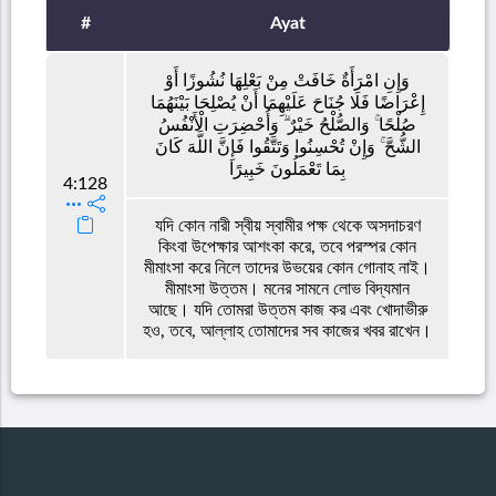
#
Ayat
وَإِنِ امْرَأَةٌ خَافَتْ مِنْ بَعْلِهَا نُشُوزًا أَوْ
إِعْرَاضًا فَلَا جُنَاحَ عَلَيْهِمَا أَنْ يُصْلِحَا بَيْنَهُمَا
صُلْحًا ۚ وَالصُّلْحُ خَيْرٌ ۗ وَأُحْضِرَتِ الْأَنْفُسُ
الشُّحَّ ۚ وَإِنْ تُحْسِنُوا وَتَتَّقُوا فَإِنَّ اللَّهَ كَانَ
بِمَا تَعْمَلُونَ خَبِيرًا
4:128
যদি কোন নারী স্বীয় স্বামীর পক্ষ থেকে অসদাচরণ
কিংবা উপেক্ষার আশংকা করে, তবে পরস্পর কোন
মীমাংসা করে নিলে তাদের উভয়ের কোন গোনাহ নাই।
মীমাংসা উত্তম। মনের সামনে লোভ বিদ্যমান
আছে। যদি তোমরা উত্তম কাজ কর এবং খোদাভীরু
হও, তবে, আল্লাহ তোমাদের সব কাজের খবর রাখেন।