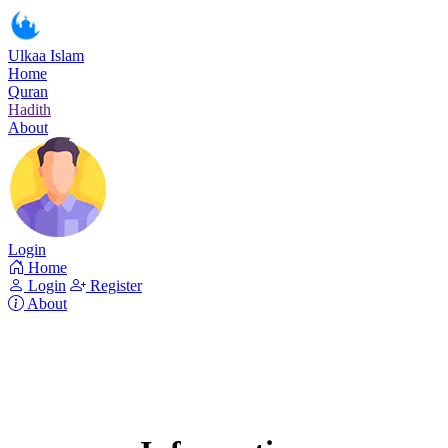
Ulkaa Islam
Home
Quran
Hadith
About
Login
Home
Login
Register
About
Surah An-Nisaa
Read Surah An-Nisaa online!