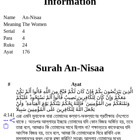
Information
Name
An-Nisaa
Meaning
The Women
Serial
4
Para
4
Ruku
24
Ayat
176
Surah An-Nisaa
#
Ayat
الَّذِينَ يَتَرَبَّصُونَ بِكُمْ فَإِنْ كَانَ لَكُمْ فَتْحٌ مِنَ اللَّهِ قَالُوا أَلَمْ نَكُنْ
مَعَكُمْ وَإِنْ كَانَ لِلْكَافِرِينَ نَصِيبٌ قَالُوا أَلَمْ نَسْتَحْوِذْ عَلَيْكُمْ
وَنَمْنَعْكُمْ مِنَ الْمُؤْمِنِينَ ۚ فَاللَّهُ يَحْكُمُ بَيْنَكُمْ يَوْمَ الْقِيَامَةِ ۗ وَلَنْ
يَجْعَلَ اللَّهُ لِلْكَافِرِينَ عَلَى الْمُؤْمِنِينَ سَبِيلًا
4:141
এরা এমনি মুনাফেক যারা তোমাদের কল্যাণ-অকল্যাণের প্রতীক্ষায় ওঁৎপেতে
থাকে। অতঃপর আল্লাহর ইচ্ছায় তোমাদের যদি কোন বিজয় অর্জিত হয়, তবে
তারা বলে, আমরাও কি তোমাদের সাথে ছিলাম না? পক্ষান্তরে কাফেরদের যদি
আংশিক বিজয় হয়, তবে বলে, আমরা কি তোমাদেরকে ঘিরে রাখিনি এবং
মুসলমানদের কবল থেকে রক্ষা করিনি? সুতরাং আল্লাহ তোমাদের মধ্যে