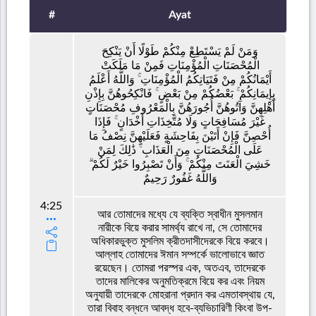
#
Ayat
وَمَنْ لَمْ يَسْتَطِعْ مِنْكُمْ طَوْلًا أَنْ يَنْكِحَ
الْمُحْصَنَاتِ الْمُؤْمِنَاتِ فَمِنْ مَا مَلَكَتْ
أَيْمَانُكُمْ مِنْ فَتَيَاتِكُمُ الْمُؤْمِنَاتِ ۚ وَاللَّهُ أَعْلَمُ
بِإِيمَانِكُمْ ۚ بَعْضُكُمْ مِنْ بَعْضٍ ۚ فَانْكِحُوهُنَّ بِإِذْنِ
أَهْلِهِنَّ وَآتُوهُنَّ أُجُورَهُنَّ بِالْمَعْرُوفِ مُحْصَنَاتٍ
غَيْرَ مُسَافِحَاتٍ وَلَا مُتَّخِذَاتِ أَخْدَانٍ ۚ فَإِذَا
أُحْصِنَّ فَإِنْ أَتَيْنَ بِفَاحِشَةٍ فَعَلَيْهِنَّ نِصْفُ مَا
عَلَى الْمُحْصَنَاتِ مِنَ الْعَذَابِ ۚ ذَٰلِكَ لِمَنْ
خَشِيَ الْعَنَتَ مِنْكُمْ ۚ وَأَنْ تَصْبِرُوا خَيْرٌ لَكُمْ ۗ
وَاللَّهُ غَفُورٌ رَحِيمٌ
4:25
আর তোমাদের মধ্যে যে ব্যক্তি স্বাধীন মুসলমান
নারীকে বিয়ে করার সামর্থ্য রাখে না, সে তোমাদের
অধিকারভুক্ত মুসলিম ক্রীতদাসীদেরকে বিয়ে করবে।
আল্লাহ তোমাদের ঈমান সম্পর্কে ভালোভাবে জ্ঞাত
রয়েছেন। তোমরা পরস্পর এক, অতএব, তাদেরকে
তাদের মালিকের অনুমতিক্রমে বিয়ে কর এবং নিয়ম
অনুযায়ী তাদেরকে মোহরানা প্রদান কর এমতাবস্থায় যে,
তারা বিবাহ বন্ধনে আবদ্ধ হবে-ব্যভিচারিণী কিংবা উপ-