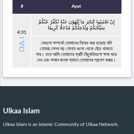
#
Ayat
إِنْ تَجْتَنِبُوا كَبَائِرَ مَا تُنْهَوْنَ عَنْهُ نُكَفِّرْ عَنْكُمْ
سَيِّئَاتِكُمْ وَنُدْخِلْكُمْ مُدْخَلًا كَرِيمًا
4:31
যেগুলো সম্পর্কে তোমাদের নিষেধ করা হয়েছে যদি
তোমরা সেসব বড় গোনাহ গুলো থেকে বেঁচে থাকতে
পার। তবে আমি তোমাদের ক্রটি-বিচ্যুতিগুলো ক্ষমা করে
দেব এবং সম্মান জনক স্থানে তোমাদের প্রবেশ করার।
Ulkaa Islam
Ulkaa Islam is an Islamic Community of Ulkaa Network.