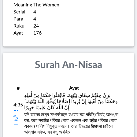
Meaning
The Women
Serial
4
Para
4
Ruku
24
Ayat
176
Surah An-Nisaa
#
Ayat
وَإِنْ خِفْتُمْ شِقَاقَ بَيْنِهِمَا فَابْعَثُوا حَكَمًا مِنْ أَهْلِهِ
وَحَكَمًا مِنْ أَهْلِهَا إِنْ يُرِيدَا إِصْلَاحًا يُوَفِّقِ اللَّهُ بَيْنَهُمَا ۗ
4:35
إِنَّ اللَّهَ كَانَ عَلِيمًا خَبِيرًا
যদি তাদের মধ্যে সম্পর্কচ্ছেদ হওয়ার মত পরিস্থিতিরই আশঙ্কা
কর, তবে স্বামীর পরিবার থেকে একজন এবং স্ত্রীর পরিবার থেকে
একজন সালিস নিযুক্ত করবে। তারা উভয়ের মীমাংসা চাইলে
আল্লাহ সর্বজ্ঞ, সবকিছু অবহিত।