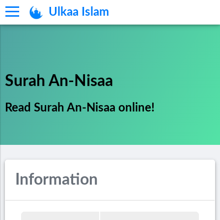
Ulkaa Islam
Surah An-Nisaa
Read Surah An-Nisaa online!
Information