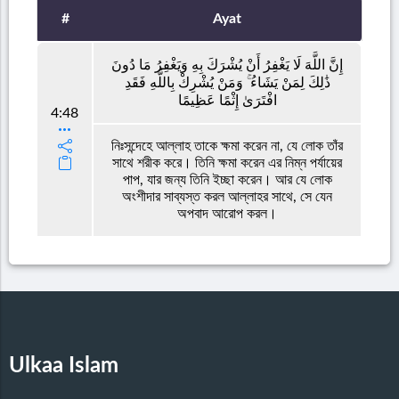
#
Ayat
إِنَّ اللَّهَ لَا يَغْفِرُ أَنْ يُشْرَكَ بِهِ وَيَغْفِرُ مَا دُونَ
ذَٰلِكَ لِمَنْ يَشَاءُ ۚ وَمَنْ يُشْرِكْ بِاللَّهِ فَقَدِ
افْتَرَىٰ إِثْمًا عَظِيمًا
4:48
নিঃসন্দেহে আল্লাহ তাকে ক্ষমা করেন না, যে লোক তাঁর
সাথে শরীক করে। তিনি ক্ষমা করেন এর নিম্ন পর্যায়ের
পাপ, যার জন্য তিনি ইচ্ছা করেন। আর যে লোক
অংশীদার সাব্যস্ত করল আল্লাহর সাথে, সে যেন
অপবাদ আরোপ করল।
Ulkaa Islam