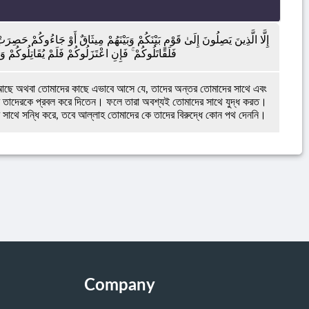
إِلَّا الَّذِينَ يَصِلُونَ إِلَىٰ قَوْمٍ بَيْنَكُمْ وَبَيْنَهُمْ مِيثَاقٌ أَوْ جَاءُوكُمْ حَصِرَت
فَلَقَاتَلُوكُمْ ۚ فَإِنِ اعْتَزَلُوكُمْ فَلَمْ يُقَاتِلُوكُمْ وَأ
্তি আছে অথবা তোমাদের কাছে এভাবে আসে যে, তাদের অন্তর তোমাদের সাথে এবং
র তাদেরকে প্রবল করে দিতেন। ফলে তারা অবশ্যই তোমাদের সাথে যুদ্ধ করত।
র সাথে সন্ধি করে, তবে আল্লাহ তোমাদের কে তাদের বিরুদ্ধে কোন পথ দেননি।
Company