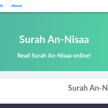
th
About
Surah An-Nisaa
Read Surah An-Nisaa online!
Surah An-N