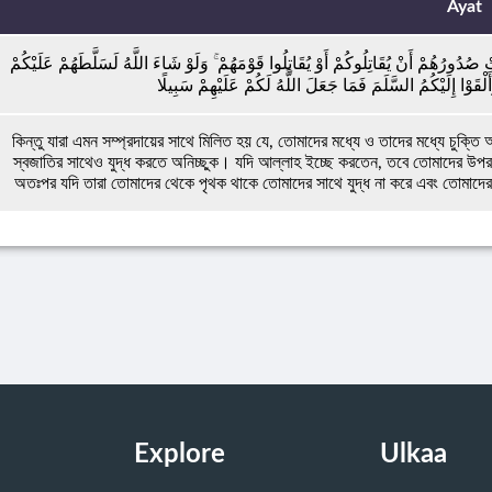
Ayat
ْ صُدُورُهُمْ أَنْ يُقَاتِلُوكُمْ أَوْ يُقَاتِلُوا قَوْمَهُمْ ۚ وَلَوْ شَاءَ اللَّهُ لَسَلَّطَهُمْ عَلَيْكُمْ
َلْقَوْا إِلَيْكُمُ السَّلَمَ فَمَا جَعَلَ اللَّهُ لَكُمْ عَلَيْهِمْ سَبِيلًا
কিন্তু যারা এমন সম্প্রদায়ের সাথে মিলিত হয় যে, তোমাদের মধ্যে ও তাদের মধ্যে চুক
স্বজাতির সাথেও যুদ্ধ করতে অনিচ্ছুক। যদি আল্লাহ ইচ্ছে করতেন, তবে তোমাদের উপ
অতঃপর যদি তারা তোমাদের থেকে পৃথক থাকে তোমাদের সাথে যুদ্ধ না করে এবং তোমাদে
Explore
Ulkaa