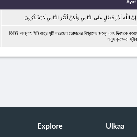
Ayat
 ۚ إِنَّ اللَّهَ لَذُو فَضْلٍ عَلَى النَّاسِ وَلَٰكِنَّ أَكْثَرَ النَّاسِ لَا يَشْكُرُونَ
তিনিই আল্লাহ যিনি রাত্র সৃষ্টি করেছেন তোমাদের বিশ্রামের জন্যে এবং দিবসকে করে
মানুষ কৃতজ্ঞতা স্ব
Explore
Ulkaa