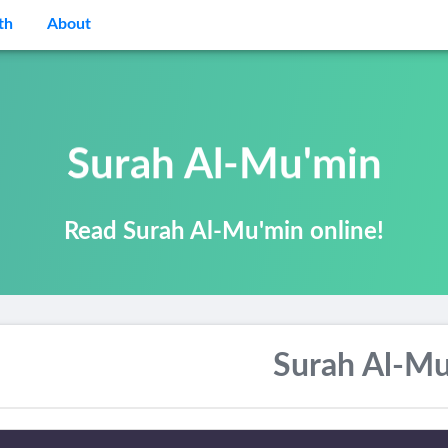
th
About
Surah Al-Mu'min
Read Surah Al-Mu'min online!
Surah Al-Mu