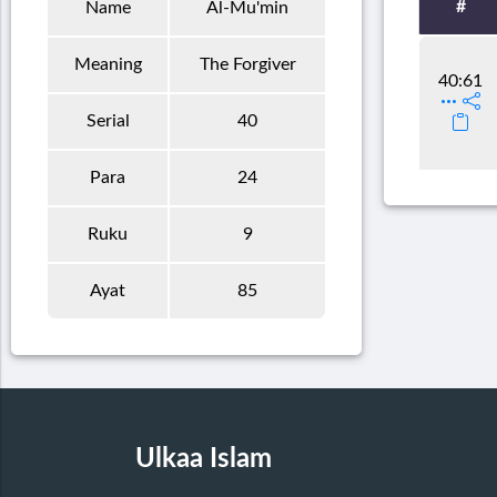
#
Name
Al-Mu'min
Meaning
The Forgiver
40:61
Serial
40
Para
24
Ruku
9
Ayat
85
Ulkaa Islam