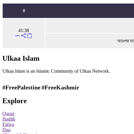
#
41:38
অতঃপর তারা
Ulkaa Islam
Ulkaa Islam is an Islamic Community of Ulkaa Network.
#FreePalestine
#FreeKashmir
Explore
Quran
Hadith
Fatwa
Dua