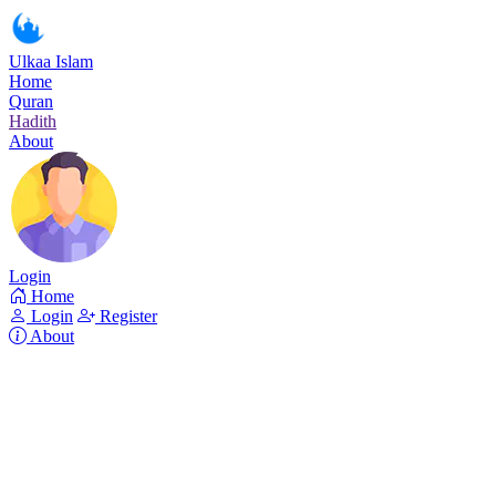
Ulkaa Islam
Home
Quran
Hadith
About
Login
Home
Login
Register
About