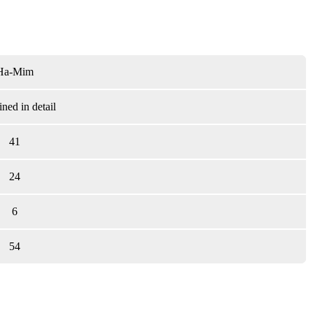
Ha-Mim
ned in detail
41
24
6
54