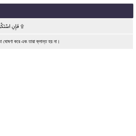
فَإِنِ اسْتَكْبَرُوا فَالَّذِينَ عِنْدَ رَبِّكَ يُسَبِّحُونَ لَهُ بِاللَّيْلِ وَالنَّهَارِ وَهُمْ لَا يَسْأَمُونَ ۩
া ঘোষণা করে এবং তারা ক্লান্ত হয় না।