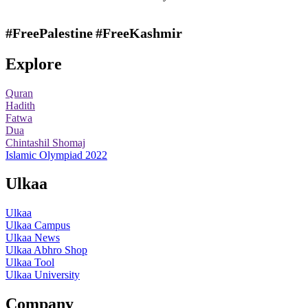
#FreePalestine
#FreeKashmir
Explore
Quran
Hadith
Fatwa
Dua
Chintashil Shomaj
Islamic Olympiad 2022
Ulkaa
Ulkaa
Ulkaa Campus
Ulkaa News
Ulkaa Abhro Shop
Ulkaa Tool
Ulkaa University
Company