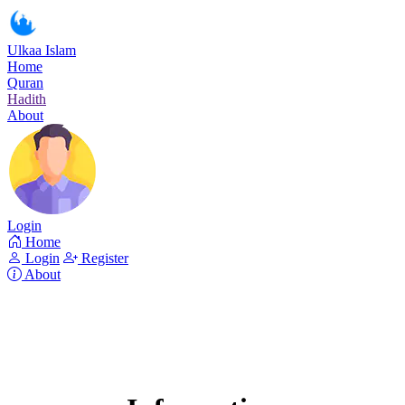
Ulkaa Islam
Home
Quran
Hadith
About
Login
Home
Login
Register
About
Surah Az-Zukhruf
Read Surah Az-Zukhruf online!