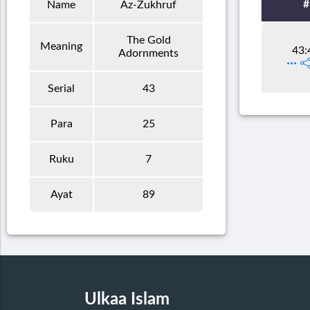
#
Name
Az-Zukhruf
The Gold
Meaning
43:
Adornments
Serial
43
Para
25
Ruku
7
Ayat
89
Ulkaa Islam