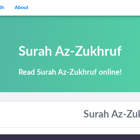
th
About
Surah Az-Zukhruf
Read Surah Az-Zukhruf online!
Surah Az-Zu