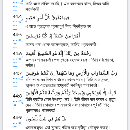
আমি একে নাযিল করেছি। এক বরকতময় রাতে, নিশ্চয় আমি
সতর্ককারী।
44:4
فِيهَا يُفْرَقُ كُلُّ أَمْرٍ حَكِيمٍ
এ রাতে প্রত্যেক প্রজ্ঞাপূর্ণ বিষয় স্থিরীকৃত হয়।
44:5
أَمْرًا مِنْ عِنْدِنَا ۚ إِنَّا كُنَّا مُرْسِلِينَ
আমার পক্ষ থেকে আদেশক্রমে, আমিই প্রেরণকারী।
رَحْمَةً مِنْ رَبِّكَ ۚ إِنَّهُ هُوَ السَّمِيعُ الْعَلِيمُ
44:6
আপনার পালনকর্তার পক্ষ থেকে রহমতস্বরূপ। তিনি সর্বশ্রোতা,
সর্বজ্ঞ।
رَبِّ السَّمَاوَاتِ وَالْأَرْضِ وَمَا بَيْنَهُمَا ۖ إِنْ كُنْتُمْ مُوقِنِينَ
44:7
যদি তোমাদের বিশ্বাস থাকে দেখতে পাবে। তিনি নভোমন্ডল,
ভূমন্ডল ও এতদুভয়ের মধ্যেবর্তী সবকিছুর পালনকর্তা।
لَا إِلَٰهَ إِلَّا هُوَ يُحْيِي وَيُمِيتُ ۖ رَبُّكُمْ وَرَبُّ آبَائِكُمُ الْأَوَّلِينَ
44:8
তিনি ব্যতীত কোন উপাস্য নেই। তিনি জীবন দান করেন ও মৃত্যু
দেন। তিনি তোমাদের পালনকর্তা এবং তোমাদের পূর্ববর্তী পিতৃ-
পুরুষদেরও পালনকর্তা।
44:9
بَلْ هُمْ فِي شَكٍّ يَلْعَبُونَ
এতদসত্ত্বেও এরা সন্দেহে পতিত হয়ে ক্রীড়া-কৌতুক করছে।