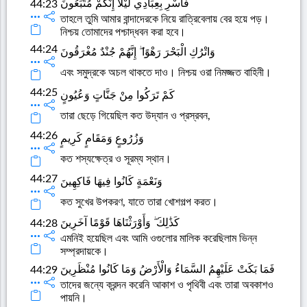
فَأَسْرِ بِعِبَادِي لَيْلًا إِنَّكُمْ مُتَّبَعُونَ
44:23
তাহলে তুমি আমার বান্দাদেরকে নিয়ে রাত্রিবেলায় বের হয়ে পড়।
নিশ্চয় তোমাদের পশ্চাদ্ধবন করা হবে।
44:24
وَاتْرُكِ الْبَحْرَ رَهْوًا ۖ إِنَّهُمْ جُنْدٌ مُغْرَقُونَ
এবং সমুদ্রকে অচল থাকতে দাও। নিশ্চয় ওরা নিমজ্জত বাহিনী।
44:25
كَمْ تَرَكُوا مِنْ جَنَّاتٍ وَعُيُونٍ
তারা ছেড়ে গিয়েছিল কত উদ্যান ও প্রস্রবন,
44:26
وَزُرُوعٍ وَمَقَامٍ كَرِيمٍ
কত শস্যক্ষেত্র ও সূরম্য স্থান।
44:27
وَنَعْمَةٍ كَانُوا فِيهَا فَاكِهِينَ
কত সুখের উপকরণ, যাতে তারা খোশগল্প করত।
كَذَٰلِكَ ۖ وَأَوْرَثْنَاهَا قَوْمًا آخَرِينَ
44:28
এমনিই হয়েছিল এবং আমি ওগুলোর মালিক করেছিলাম ভিন্ন
সম্প্রদায়কে।
فَمَا بَكَتْ عَلَيْهِمُ السَّمَاءُ وَالْأَرْضُ وَمَا كَانُوا مُنْظَرِينَ
44:29
তাদের জন্যে ক্রন্দন করেনি আকাশ ও পৃথিবী এবং তারা অবকাশও
পায়নি।