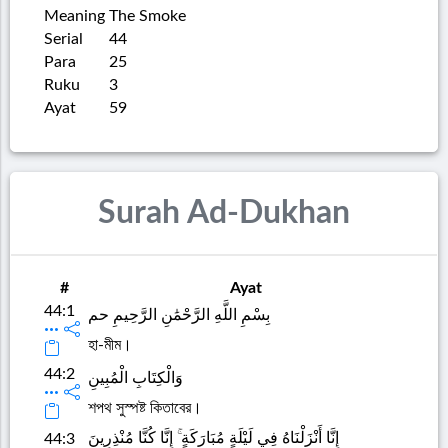
Meaning
The Smoke
Serial
44
Para
25
Ruku
3
Ayat
59
Surah Ad-Dukhan
#
Ayat
44:1
بِسْمِ اللَّهِ الرَّحْمَٰنِ الرَّحِيمِ حم
হা-মীম।
44:2
وَالْكِتَابِ الْمُبِينِ
শপথ সুস্পষ্ট কিতাবের।
إِنَّا أَنْزَلْنَاهُ فِي لَيْلَةٍ مُبَارَكَةٍ ۚ إِنَّا كُنَّا مُنْذِرِينَ
44:3