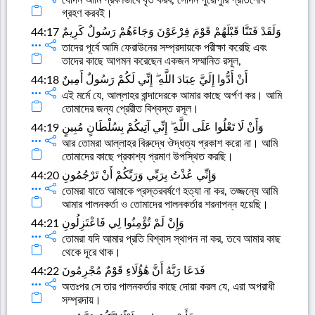
গ্রহণ করবই।
وَلَقَدْ فَتَنَّا قَبْلَهُمْ قَوْمَ فِرْعَوْنَ وَجَاءَهُمْ رَسُولٌ كَرِيمٌ
44:17
তাদের পূর্বে আমি ফেরাউনের সম্প্রদায়কে পরীক্ষা করেছি এবং
তাদের কাছে আগমন করেছেন একজন সম্মানিত রসূল,
أَنْ أَدُّوا إِلَيَّ عِبَادَ اللَّهِ ۖ إِنِّي لَكُمْ رَسُولٌ أَمِينٌ
44:18
এই মর্মে যে, আল্লাহর বান্দাদেরকে আমার কাছে অর্পণ কর। আমি
তোমাদের জন্য প্রেরীত বিশ্বস্ত রসূল।
وَأَنْ لَا تَعْلُوا عَلَى اللَّهِ ۖ إِنِّي آتِيكُمْ بِسُلْطَانٍ مُبِينٍ
44:19
আর তোমরা আল্লাহর বিরুদ্ধে ঔদ্ধত্য প্রকাশ করো না। আমি
তোমাদের কাছে প্রকাশ্য প্রমাণ উপস্থিত করছি।
وَإِنِّي عُذْتُ بِرَبِّي وَرَبِّكُمْ أَنْ تَرْجُمُونِ
44:20
তোমরা যাতে আমাকে প্রস্তরবর্ষণে হত্যা না কর, তজ্জন্যে আমি
আমার পালনকর্তা ও তোমাদের পালনকর্তার শরনাপন্ন হয়েছি।
وَإِنْ لَمْ تُؤْمِنُوا لِي فَاعْتَزِلُونِ
44:21
তোমরা যদি আমার প্রতি বিশ্বাস স্থাপন না কর, তবে আমার কাছ
থেকে দূরে থাক।
فَدَعَا رَبَّهُ أَنَّ هَٰؤُلَاءِ قَوْمٌ مُجْرِمُونَ
44:22
অতঃপর সে তার পালনকর্তার কাছে দোয়া করল যে, এরা অপরাধী
সম্প্রদায়।