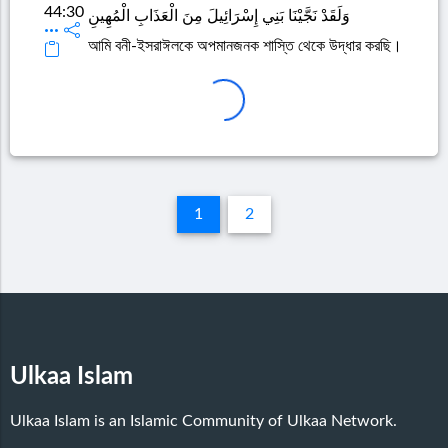
44:30
وَلَقَدْ نَجَّيْنَا بَنِي إِسْرَائِيلَ مِنَ الْعَذَابِ الْمُهِينِ
আমি বনী-ইসরাঈলকে অপমানজনক শাস্তি থেকে উদ্ধার করছি।
1
2
Ulkaa Islam
Ulkaa Islam is an Islamic Community of Ulkaa Network.