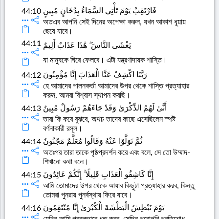
فَارْتَقِبْ يَوْمَ تَأْتِي السَّمَاءُ بِدُخَانٍ مُبِينٍ
44:10
অতএব আপনি সেই দিনের অপেক্ষা করুন, যখন আকাশ ধূয়ায়
ছেয়ে যাবে।
44:11
يَغْشَى النَّاسَ ۖ هَٰذَا عَذَابٌ أَلِيمٌ
যা মানুষকে ঘিরে ফেলবে। এটা যন্ত্রণাদায়ক শাস্তি।
رَبَّنَا اكْشِفْ عَنَّا الْعَذَابَ إِنَّا مُؤْمِنُونَ
44:12
হে আমাদের পালনকর্তা আমাদের উপর থেকে শাস্তি প্রত্যাহার
করুন, আমরা বিশ্বাস স্থাপন করছি।
أَنَّىٰ لَهُمُ الذِّكْرَىٰ وَقَدْ جَاءَهُمْ رَسُولٌ مُبِينٌ
44:13
তারা কি করে বুঝবে, অথচ তাদের কাছে এসেছিলেন স্পষ্ট
বর্ণনাকারী রসূল।
ثُمَّ تَوَلَّوْا عَنْهُ وَقَالُوا مُعَلَّمٌ مَجْنُونٌ
44:14
অতঃপর তারা তাকে পৃষ্ঠপ্রদর্শন করে এবং বলে, সে তো উম্মাদ-
শিখানো কথা বলে।
إِنَّا كَاشِفُو الْعَذَابِ قَلِيلًا ۚ إِنَّكُمْ عَائِدُونَ
44:15
আমি তোমাদের উপর থেকে আযাব কিছুটা প্রত্যাহার করব, কিন্তু
তোমরা পুনরায় পুনর্বস্থায় ফিরে যাবে।
يَوْمَ نَبْطِشُ الْبَطْشَةَ الْكُبْرَىٰ إِنَّا مُنْتَقِمُونَ
44:16
যেদিন আমি প্রবলভাবে ধৃত করব, সেদিন পুরোপুরি প্রতিশোধ