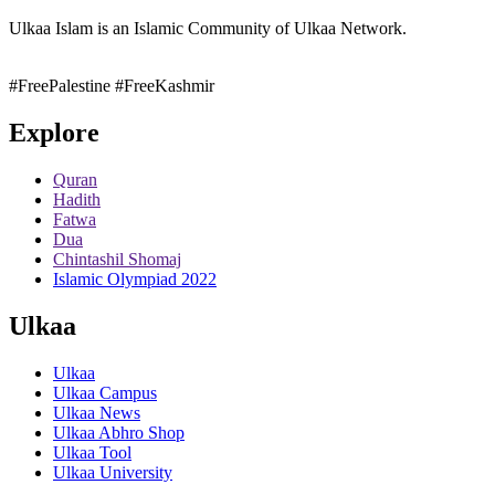
Ulkaa Islam is an Islamic Community of Ulkaa Network.
#FreePalestine
#FreeKashmir
Explore
Quran
Hadith
Fatwa
Dua
Chintashil Shomaj
Islamic Olympiad 2022
Ulkaa
Ulkaa
Ulkaa Campus
Ulkaa News
Ulkaa Abhro Shop
Ulkaa Tool
Ulkaa University