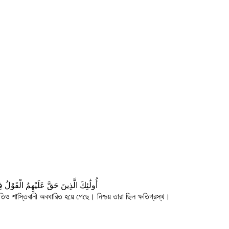
أُولَٰئِكَ الَّذِينَ حَقَّ عَلَيْهِمُ الْقَوْلُ
রতিও শাস্তিবানী অবধারিত হয়ে গেছে। নিশ্চয় তারা ছিল ক্ষতিগ্রস্থ।