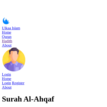
Ulkaa Islam
Home
Quran
Hadith
About
Login
Home
Login
Register
About
Surah Al-Ahqaf