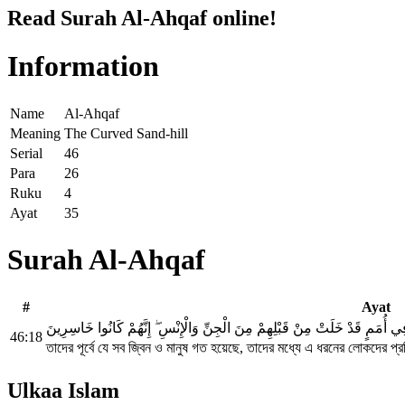
Read Surah Al-Ahqaf online!
Information
Name
Al-Ahqaf
Meaning
The Curved Sand-hill
Serial
46
Para
26
Ruku
4
Ayat
35
Surah Al-Ahqaf
#
Ayat
 فِي أُمَمٍ قَدْ خَلَتْ مِنْ قَبْلِهِمْ مِنَ الْجِنِّ وَالْإِنْسِ ۖ إِنَّهُمْ كَانُوا خَاسِرِينَ
46:18
তাদের পূর্বে যে সব জ্বিন ও মানুষ গত হয়েছে, তাদের মধ্যে এ ধরনের লোকদের প্
Ulkaa Islam