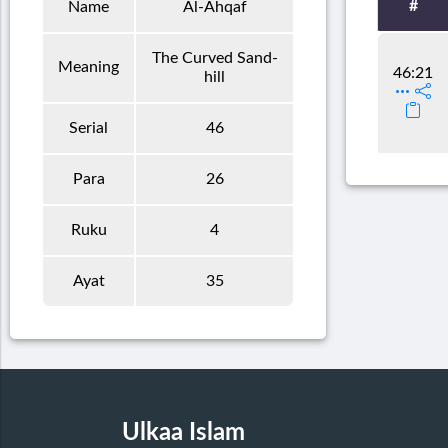
#
Name
Al-Ahqaf
The Curved Sand-
Meaning
46:21
hill
Serial
46
Para
26
Ruku
4
Ayat
35
Ulkaa Islam