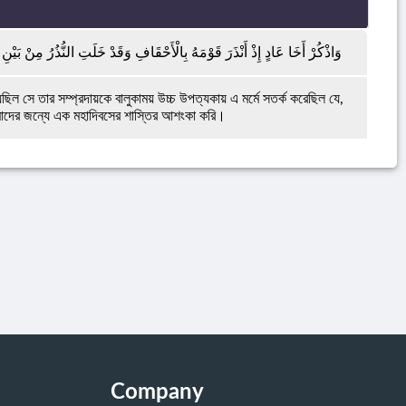
وَاذْكُرْ أَخَا عَادٍ إِذْ أَنْذَرَ قَوْمَهُ بِالْأَحْقَافِ وَقَدْ خَلَتِ النُّذُرُ مِنْ بَيْنِ 
ছিল সে তার সম্প্রদায়কে বালুকাময় উচ্চ উপত্যকায় এ মর্মে সতর্ক করেছিল যে,
মাদের জন্যে এক মহাদিবসের শাস্তির আশংকা করি।
Company