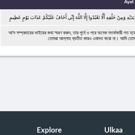
Ayat
يَدَيْهِ وَمِنْ خَلْفِهِ أَلَّا تَعْبُدُوا إِلَّا اللَّهَ إِنِّي أَخَافُ عَلَيْكُمْ عَذَابَ يَوْمٍ عَظِيمٍ
আ’দ সম্প্রদায়ের ভাইয়ের কথা স্মরণ করুন, তার পূর্বে ও পরে অনেক সতর্ককারী গত হয়ে
তোমরা আল্লাহ ব্যতীত কারও এবাদত করো না। আমি তো
Explore
Ulkaa