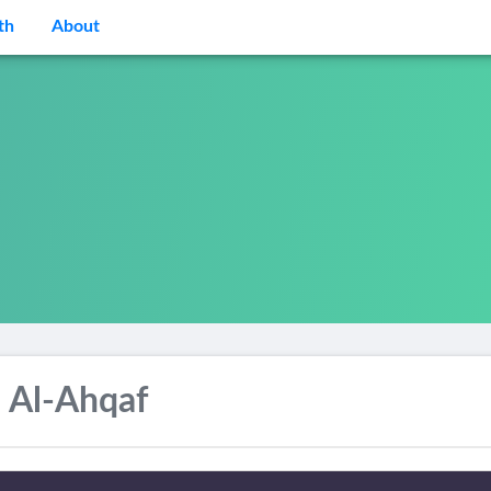
th
About
 Al-Ahqaf