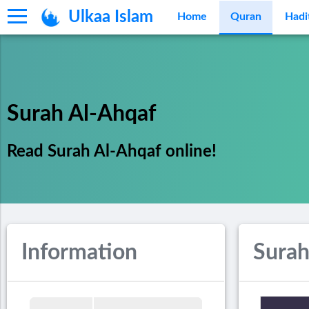
Ulkaa Islam
Home
Quran
Hadi
Surah Al-Ahqaf
Read Surah Al-Ahqaf online!
Information
Surah