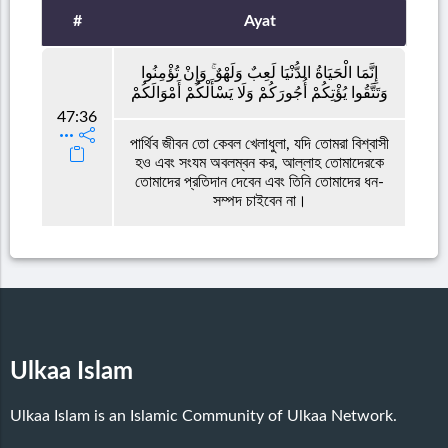
#
Ayat
إِنَّمَا الْحَيَاةُ الدُّنْيَا لَعِبٌ وَلَهْوٌ ۚ وَإِنْ تُؤْمِنُوا
وَتَتَّقُوا يُؤْتِكُمْ أُجُورَكُمْ وَلَا يَسْأَلْكُمْ أَمْوَالَكُمْ
47:36
পার্থিব জীবন তো কেবল খেলাধুলা, যদি তোমরা বিশ্বাসী
হও এবং সংযম অবলম্বন কর, আল্লাহ তোমাদেরকে
তোমাদের প্রতিদান দেবেন এবং তিনি তোমাদের ধন-
সম্পদ চাইবেন না।
Ulkaa Islam
Ulkaa Islam is an Islamic Community of Ulkaa Network.