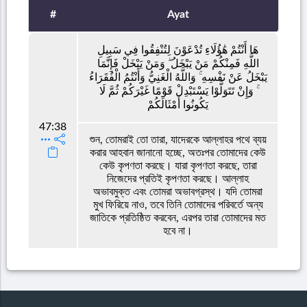
#
Ayat
هَا أَنْتُمْ هَٰؤُلَاءِ تُدْعَوْنَ لِتُنْفِقُوا فِي سَبِيلِ
اللَّهِ فَمِنْكُمْ مَنْ يَبْخَلُ ۖ وَمَنْ يَبْخَلْ فَإِنَّمَا
يَبْخَلُ عَنْ نَفْسِهِ ۚ وَاللَّهُ الْغَنِيُّ وَأَنْتُمُ الْفُقَرَاءُ
ۚ وَإِنْ تَتَوَلَّوْا يَسْتَبْدِلْ قَوْمًا غَيْرَكُمْ ثُمَّ لَا
يَكُونُوا أَمْثَالَكُمْ
47:38
শুন, তোমরাই তো তারা, যাদেরকে আল্লাহর পথে ব্যয়
করার আহবান জানানো হচ্ছে, অতঃপর তোমাদের কেউ
কেউ কৃপণতা করছে। যারা কৃপণতা করছে, তারা
নিজেদের প্রতিই কৃপণতা করছে। আল্লাহ
অভাবমুক্ত এবং তোমরা অভাবগ্রস্থ। যদি তোমরা
মুখ ফিরিয়ে নাও, তবে তিনি তোমাদের পরিবর্তে অন্য
জাতিকে প্রতিষ্ঠিত করবেন, এরপর তারা তোমাদের মত
হবে না।