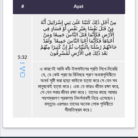
#
Ayat
مِنْ أَجْلِ ذَٰلِكَ كَتَبْنَا عَلَىٰ بَنِي إِسْرَائِيلَ أَنَّهُ
مَنْ قَتَلَ نَفْسًا بِغَيْرِ نَفْسٍ أَوْ فَسَادٍ فِي
الْأَرْضِ فَكَأَنَّمَا قَتَلَ النَّاسَ جَمِيعًا وَمَنْ
أَحْيَاهَا فَكَأَنَّمَا أَحْيَا النَّاسَ جَمِيعًا ۚ وَلَقَدْ
جَاءَتْهُمْ رُسُلُنَا بِالْبَيِّنَاتِ ثُمَّ إِنَّ كَثِيرًا مِنْهُمْ
بَعْدَ ذَٰلِكَ فِي الْأَرْضِ لَمُسْرِفُونَ
5:32
এ কারণেই আমি বনী-ইসলাঈলের প্রতি লিখে দিয়েছি
যে, যে কেউ প্রাণের বিনিময়ে প্রাণ অথবাপৃথিবীতে
অনর্থ সৃষ্টি করা ছাড়া কাউকে হত্যা করে সে যেন সব
মানুষকেই হত্যা করে। এবং যে কারও জীবন রক্ষা করে,
সে যেন সবার জীবন রক্ষা করে। তাদের কাছে আমার
পয়গম্বরগণ প্রকাশ্য নিদর্শনাবলী নিয়ে এসেছেন।
বস্তুতঃ এরপরও তাদের অনেক লোক পৃথিবীতে
সীমাতিক্রম করে।