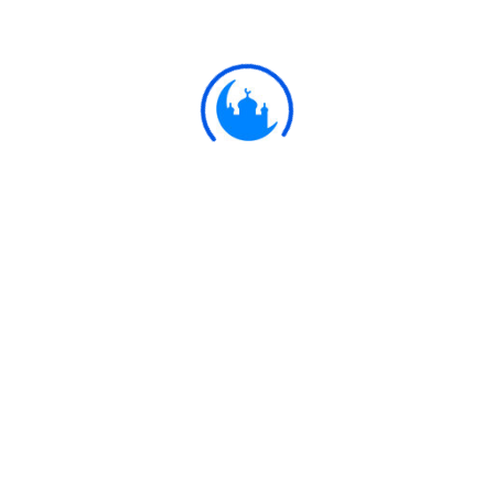
বিপরীত দিক থেকে কেটে দেয়া হবে অথবা দেশ থেকে বহিষ্কার করা
হবে। এটি হল তাদের জন্য পার্থিব লাঞ্ছনা আর পরকালে তাদের
জন্যে রয়েছে কঠোর শাস্তি।
Ulkaa Islam
Ulkaa Islam is an Islamic Community of Ulkaa Network.
#FreePalestine
#FreeKashmir
Explore
Quran
Hadith
Fatwa