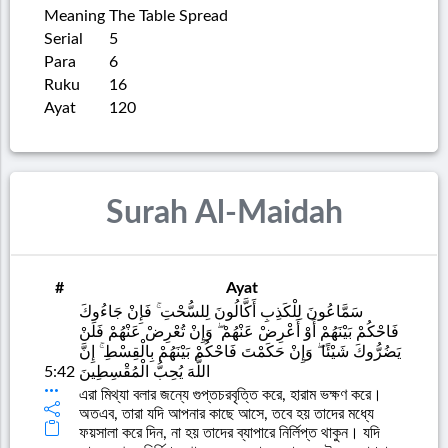
Meaning
The Table Spread
Serial
5
Para
6
Ruku
16
Ayat
120
Surah Al-Maidah
#
Ayat
سَمَّاعُونَ لِلْكَذِبِ أَكَّالُونَ لِلسُّحْتِ ۚ فَإِنْ جَاءُوكَ
فَاحْكُمْ بَيْنَهُمْ أَوْ أَعْرِضْ عَنْهُمْ ۖ وَإِنْ تُعْرِضْ عَنْهُمْ فَلَنْ
يَضُرُّوكَ شَيْئًا ۖ وَإِنْ حَكَمْتَ فَاحْكُمْ بَيْنَهُمْ بِالْقِسْطِ ۚ إِنَّ
5:42
اللَّهَ يُحِبُّ الْمُقْسِطِينَ
এরা মিথ্যা বলার জন্যে গুপ্তচরবৃত্তি করে, হারাম ভক্ষণ করে।
অতএব, তারা যদি আপনার কাছে আসে, তবে হয় তাদের মধ্যে
ফয়সালা করে দিন, না হয় তাদের ব্যাপারে নির্লিপ্ত থাকুন। যদি