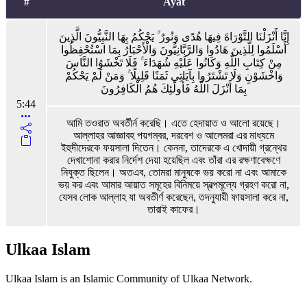
#
Ayat
إِنَّا أَنْزَلْنَا التَّوْرَاةَ فِيهَا هُدًى وَنُورٌ ۚ يَحْكُمُ بِهَا النَّبِيُّونَ الَّذِينَ
أَسْلَمُوا لِلَّذِينَ هَادُوا وَالرَّبَّانِيُّونَ وَالْأَحْبَارُ بِمَا اسْتُحْفِظُوا
مِنْ كِتَابِ اللَّهِ وَكَانُوا عَلَيْهِ شُهَدَاءَ ۚ فَلَا تَخْشَوُا النَّاسَ
وَاخْشَوْنِ وَلَا تَشْتَرُوا بِآيَاتِي ثَمَنًا قَلِيلًا ۚ وَمَنْ لَمْ يَحْكُمْ
بِمَا أَنْزَلَ اللَّهُ فَأُولَٰئِكَ هُمُ الْكَافِرُونَ
5:44
আমি তওরাত অবর্তীর্ন করেছি। এতে হেদায়াত ও আলো রয়েছে।
আল্লাহর আজ্ঞাবহ পয়গম্বর, দরবেশ ও আলেমরা এর মাধ্যমে
ইহুদীদেরকে ফয়সালা দিতেন। কেননা, তাদেরকে এ খোদায়ী গ্রন্থের
দেখাশোনা করার নির্দেশ দেয়া হয়েছিল এবং তাঁরা এর রক্ষণাবেক্ষণে
নিযুক্ত ছিলেন। অতএব, তোমরা মানুষকে ভয় করো না এবং আমাকে
ভয় কর এবং আমার আয়াত সমূহের বিনিময়ে স্বল্পমূল্যে গ্রহণ করো না,
যেসব লোক আল্লাহ যা অবতীর্ণ করেছেন, তদনুযায়ী ফায়সালা করে না,
তারাই কাফের।
Ulkaa Islam
Ulkaa Islam is an Islamic Community of Ulkaa Network.