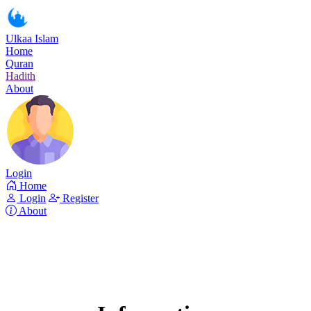
Ulkaa Islam
Home
Quran
Hadith
About
Login
Home
Login
Register
About
Surah Al-Maidah
Read Surah Al-Maidah online!