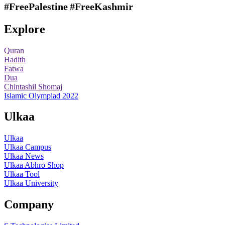
#FreePalestine
#FreeKashmir
Explore
Quran
Hadith
Fatwa
Dua
Chintashil Shomaj
Islamic Olympiad 2022
Ulkaa
Ulkaa
Ulkaa Campus
Ulkaa News
Ulkaa Abhro Shop
Ulkaa Tool
Ulkaa University
Company