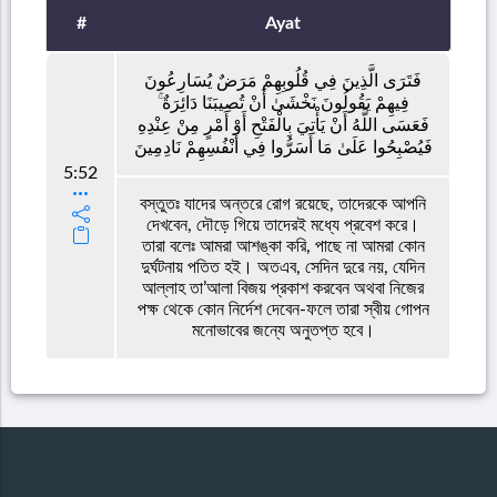
#
Ayat
فَتَرَى الَّذِينَ فِي قُلُوبِهِمْ مَرَضٌ يُسَارِعُونَ
فِيهِمْ يَقُولُونَ نَخْشَىٰ أَنْ تُصِيبَنَا دَائِرَةٌ ۚ
فَعَسَى اللَّهُ أَنْ يَأْتِيَ بِالْفَتْحِ أَوْ أَمْرٍ مِنْ عِنْدِهِ
فَيُصْبِحُوا عَلَىٰ مَا أَسَرُّوا فِي أَنْفُسِهِمْ نَادِمِينَ
5:52
বস্তুতঃ যাদের অন্তরে রোগ রয়েছে, তাদেরকে আপনি
দেখবেন, দৌড়ে গিয়ে তাদেরই মধ্যে প্রবেশ করে।
তারা বলেঃ আমরা আশঙ্কা করি, পাছে না আমরা কোন
দুর্ঘটনায় পতিত হই। অতএব, সেদিন দুরে নয়, যেদিন
আল্লাহ তা’আলা বিজয় প্রকাশ করবেন অথবা নিজের
পক্ষ থেকে কোন নির্দেশ দেবেন-ফলে তারা স্বীয় গোপন
মনোভাবের জন্যে অনুতপ্ত হবে।