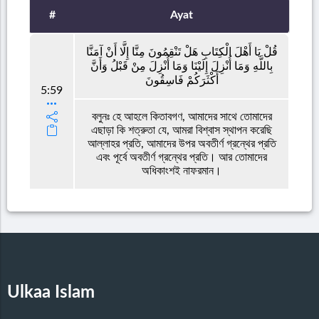
#
Ayat
قُلْ يَا أَهْلَ الْكِتَابِ هَلْ تَنْقِمُونَ مِنَّا إِلَّا أَنْ آمَنَّا
بِاللَّهِ وَمَا أُنْزِلَ إِلَيْنَا وَمَا أُنْزِلَ مِنْ قَبْلُ وَأَنَّ
أَكْثَرَكُمْ فَاسِقُونَ
5:59
বলুনঃ হে আহলে কিতাবগণ, আমাদের সাথে তোমাদের
এছাড়া কি শত্রুতা যে, আমরা বিশ্বাস স্থাপন করেছি
আল্লাহর প্রতি, আমাদের উপর অবতীর্ণ গ্রন্থের প্রতি
এবং পূর্বে অবতীর্ণ গ্রন্থের প্রতি। আর তোমাদের
অধিকাংশই নাফরমান।
Ulkaa Islam