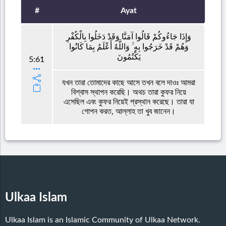
#
Ayat
وَإِذَا جَاءُوكُمْ قَالُوا آمَنَّا وَقَدْ دَخَلُوا بِالْكُفْرِ
وَهُمْ قَدْ خَرَجُوا بِهِ ۚ وَاللَّهُ أَعْلَمُ بِمَا كَانُوا
يَكْتُمُونَ
5:61
যখন তারা তোমাদের কাছে আসে তখন বলে দাওঃ আমরা
বিশ্বাস স্থাপন করেছি। অথচ তারা কুফর নিয়ে
এসেছিল এবং কুফর নিয়েই প্রস্থান করেছে। তারা যা
গোপন করত, আল্লাহ তা খুব জানেন।
Ulkaa Islam
Ulkaa Islam is an Islamic Community of Ulkaa Network.