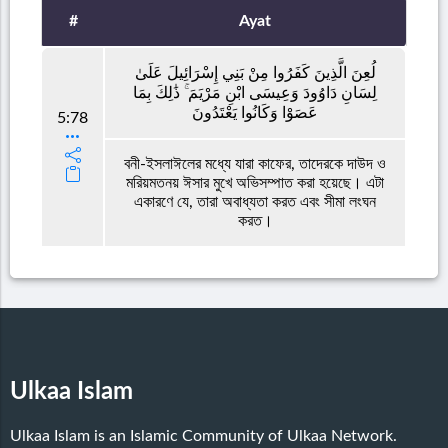
#
Ayat
لُعِنَ الَّذِينَ كَفَرُوا مِنْ بَنِي إِسْرَائِيلَ عَلَىٰ
لِسَانِ دَاوُودَ وَعِيسَى ابْنِ مَرْيَمَ ۚ ذَٰلِكَ بِمَا
عَصَوْا وَكَانُوا يَعْتَدُونَ
5:78
বনী-ইসলাঈলের মধ্যে যারা কাফের, তাদেরকে দাউদ ও
মরিয়মতনয় ঈসার মুখে অভিসম্পাত করা হয়েছে। এটা
একারণে যে, তারা অবাধ্যতা করত এবং সীমা লংঘন
করত।
Ulkaa Islam
Ulkaa Islam is an Islamic Community of Ulkaa Network.