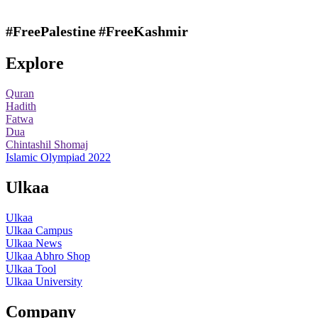
#FreePalestine
#FreeKashmir
Explore
Quran
Hadith
Fatwa
Dua
Chintashil Shomaj
Islamic Olympiad 2022
Ulkaa
Ulkaa
Ulkaa Campus
Ulkaa News
Ulkaa Abhro Shop
Ulkaa Tool
Ulkaa University
Company