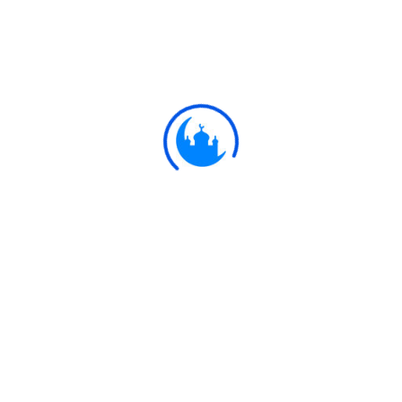
#
Ayat
قَالُوا إِنَّا أُرْسِلْنَا إِلَىٰ قَوْمٍ مُجْرِمِينَ
51:32
তারা বললঃ আমরা এক অপরাধী সম্প্রদায়ের প্রতি
প্রেরিত হয়েছি,
Ulkaa Islam
Ulkaa Islam is an Islamic Community of Ulkaa Network.
#FreePalestine
#FreeKashmir