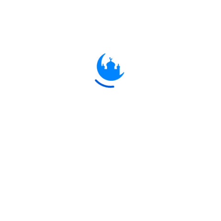
إِنَّ الْمُتَّقِينَ فِي جَنَّاتٍ وَنَعِيمٍ
52:17
নিশ্চয় খোদাভীরুরা থাকবে জান্নাতে ও নেয়ামতে।
فَاكِهِينَ بِمَا آتَاهُمْ رَبُّهُمْ وَوَقَاهُمْ رَبُّهُمْ
عَذَابَ الْجَحِيمِ
52:18
তারা উপভোগ করবে যা তাদের পালনকর্তা তাদের
দেবেন এবং তিনি জাহান্নামের আযাব থেকে তাদেরকে
রক্ষা করবেন।
كُلُوا وَاشْرَبُوا هَنِيئًا بِمَا كُنْتُمْ تَعْمَلُونَ
52:19
তাদেরকে বলা হবেঃ তোমরা যা করতে তার
প্রতিফলস্বরূপ তোমরা তৃপ্ত হয়ে পানাহার কর।
مُتَّكِئِينَ عَلَىٰ سُرُرٍ مَصْفُوفَةٍ ۖ وَزَوَّجْنَاهُمْ
بِحُورٍ عِينٍ