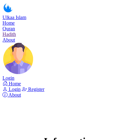
Ulkaa Islam
Home
Quran
Hadith
About
Login
Home
Login
Register
About
Surah At-Tur
Read Surah At-Tur online!