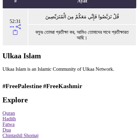
#
Ayat
قُلْ تَرَبَّصُوا فَإِنِّي مَعَكُمْ مِنَ الْمُتَرَبِّصِينَ
52:31
বলুনঃ তোমরা প্রতীক্ষা কর, আমিও তোমাদের সাথে প্রতীক্ষারত
আছি।
Ulkaa Islam
Ulkaa Islam is an Islamic Community of Ulkaa Network.
#FreePalestine
#FreeKashmir
Explore
Quran
Hadith
Fatwa
Dua
Chintashil Shomaj