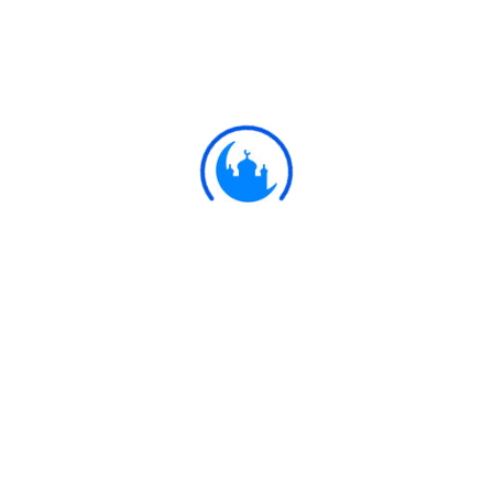
#
Ayat
أَمْ عِنْدَهُمْ خَزَائِنُ رَبِّكَ أَمْ هُمُ الْمُصَيْطِرُونَ
52:37
তাদের কাছে কি আপনার পালনকর্তার ভান্ডার রয়েছে, না
তারাই সবকিছুর তত্ত্বাবধায়ক?
Ulkaa Islam
Ulkaa Islam is an Islamic Community of Ulkaa Network.
#FreePalestine
#FreeKashmir