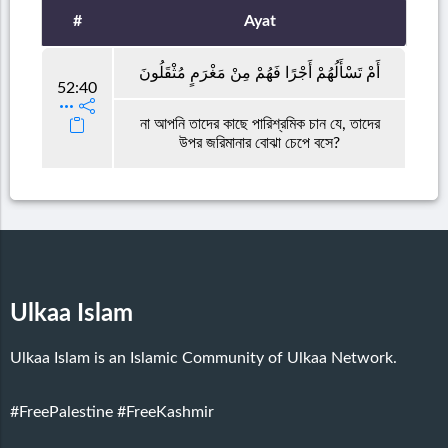
#
Ayat
أَمْ تَسْأَلُهُمْ أَجْرًا فَهُمْ مِنْ مَغْرَمٍ مُثْقَلُونَ
52:40
না আপনি তাদের কাছে পারিশ্রমিক চান যে, তাদের
উপর জরিমানার বোঝা চেপে বসে?
Ulkaa Islam
Ulkaa Islam is an Islamic Community of Ulkaa Network.
#FreePalestine
#FreeKashmir