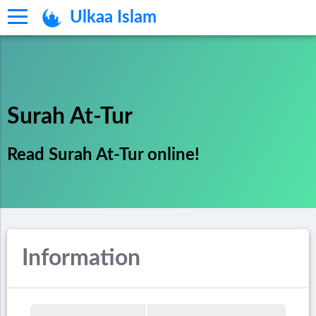
Ulkaa Islam
Surah At-Tur
Read Surah At-Tur online!
Information