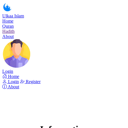
Ulkaa Islam
Home
Quran
Hadith
About
Login
Home
Login
Register
About
Surah At-Tur
Read Surah At-Tur online!