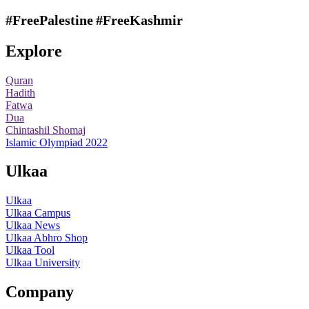
#FreePalestine
#FreeKashmir
Explore
Quran
Hadith
Fatwa
Dua
Chintashil Shomaj
Islamic Olympiad 2022
Ulkaa
Ulkaa
Ulkaa Campus
Ulkaa News
Ulkaa Abhro Shop
Ulkaa Tool
Ulkaa University
Company