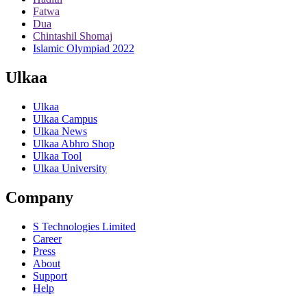
Fatwa
Dua
Chintashil Shomaj
Islamic Olympiad 2022
Ulkaa
Ulkaa
Ulkaa Campus
Ulkaa News
Ulkaa Abhro Shop
Ulkaa Tool
Ulkaa University
Company
S Technologies Limited
Career
Press
About
Support
Help