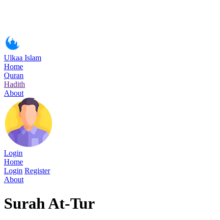
Ulkaa Islam
Home
Quran
Hadith
About
Login
Home
Login
Register
About
Surah At-Tur