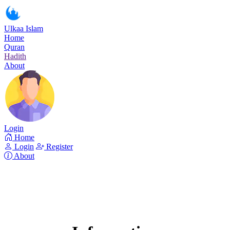
Ulkaa Islam
Home
Quran
Hadith
About
Login
Home
Login
Register
About
Surah An-Najm
Read Surah An-Najm online!