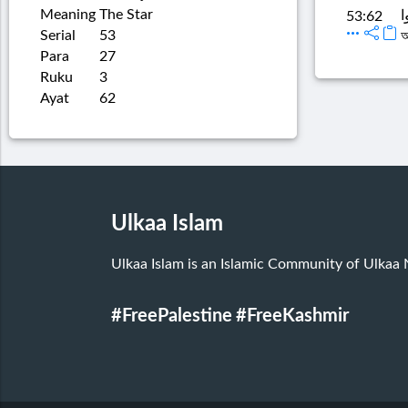
Meaning
The Star
53:62
Serial
53
অ
Para
27
Ruku
3
Ayat
62
Ulkaa Islam
Ulkaa Islam is an Islamic Community of Ulkaa
#FreePalestine
#FreeKashmir