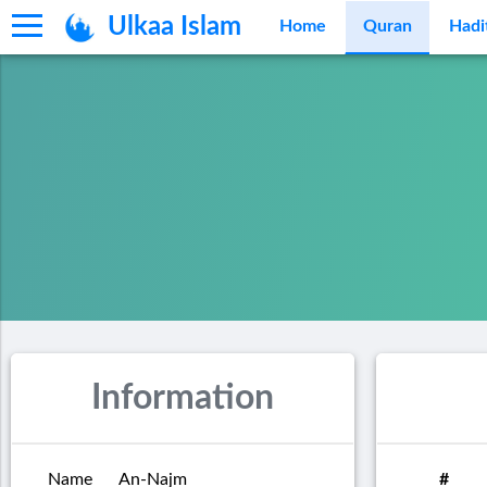
Ulkaa Islam
Home
Quran
Hadi
Information
Name
An-Najm
#