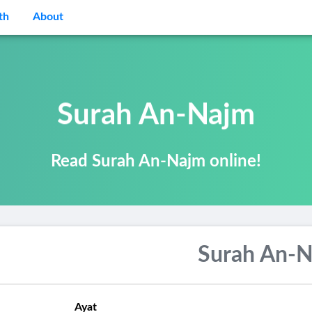
th
About
Surah An-Najm
Read Surah An-Najm online!
Surah An-
Ayat