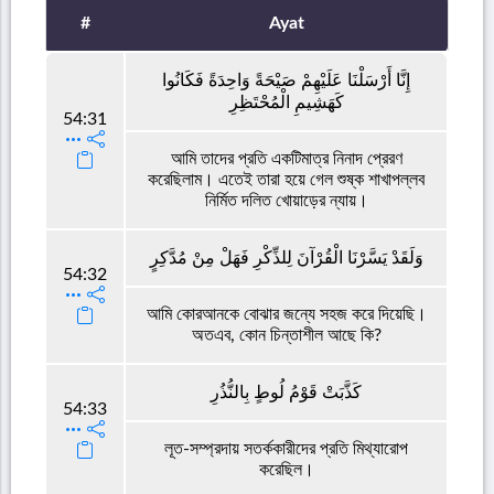
#
Ayat
إِنَّا أَرْسَلْنَا عَلَيْهِمْ صَيْحَةً وَاحِدَةً فَكَانُوا
كَهَشِيمِ الْمُحْتَظِرِ
54:31
আমি তাদের প্রতি একটিমাত্র নিনাদ প্রেরণ
করেছিলাম। এতেই তারা হয়ে গেল শুষ্ক শাখাপল্লব
নির্মিত দলিত খোয়াড়ের ন্যায়।
وَلَقَدْ يَسَّرْنَا الْقُرْآنَ لِلذِّكْرِ فَهَلْ مِنْ مُدَّكِرٍ
54:32
আমি কোরআনকে বোঝার জন্যে সহজ করে দিয়েছি।
অতএব, কোন চিন্তাশীল আছে কি?
كَذَّبَتْ قَوْمُ لُوطٍ بِالنُّذُرِ
54:33
লূত-সম্প্রদায় সতর্ককারীদের প্রতি মিথ্যারোপ
করেছিল।