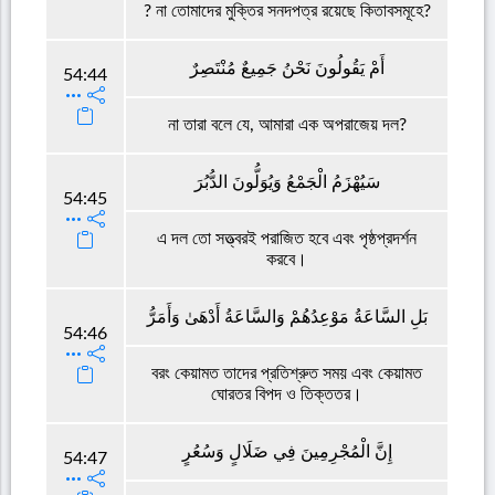
? না তোমাদের মুক্তির সনদপত্র রয়েছে কিতাবসমূহে?
أَمْ يَقُولُونَ نَحْنُ جَمِيعٌ مُنْتَصِرٌ
54:44
না তারা বলে যে, আমারা এক অপরাজেয় দল?
سَيُهْزَمُ الْجَمْعُ وَيُوَلُّونَ الدُّبُرَ
54:45
এ দল তো সত্ত্বরই পরাজিত হবে এবং পৃষ্ঠপ্রদর্শন
করবে।
بَلِ السَّاعَةُ مَوْعِدُهُمْ وَالسَّاعَةُ أَدْهَىٰ وَأَمَرُّ
54:46
বরং কেয়ামত তাদের প্রতিশ্রুত সময় এবং কেয়ামত
ঘোরতর বিপদ ও তিক্ততর।
إِنَّ الْمُجْرِمِينَ فِي ضَلَالٍ وَسُعُرٍ
54:47