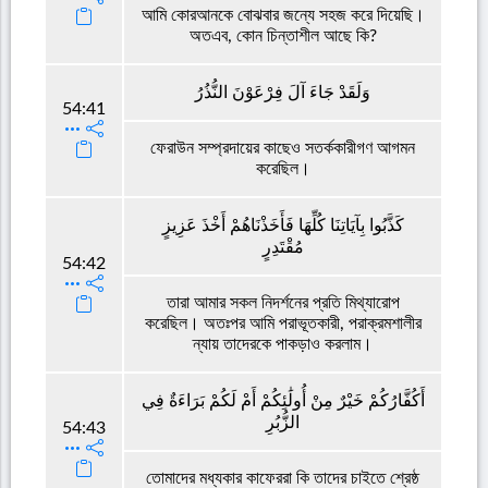
আমি কোরআনকে বোঝবার জন্যে সহজ করে দিয়েছি।
অতএব, কোন চিন্তাশীল আছে কি?
وَلَقَدْ جَاءَ آلَ فِرْعَوْنَ النُّذُرُ
54:41
ফেরাউন সম্প্রদায়ের কাছেও সতর্ককারীগণ আগমন
করেছিল।
كَذَّبُوا بِآيَاتِنَا كُلِّهَا فَأَخَذْنَاهُمْ أَخْذَ عَزِيزٍ
مُقْتَدِرٍ
54:42
তারা আমার সকল নিদর্শনের প্রতি মিথ্যারোপ
করেছিল। অতঃপর আমি পরাভূতকারী, পরাক্রমশালীর
ন্যায় তাদেরকে পাকড়াও করলাম।
أَكُفَّارُكُمْ خَيْرٌ مِنْ أُولَٰئِكُمْ أَمْ لَكُمْ بَرَاءَةٌ فِي
الزُّبُرِ
54:43
তোমাদের মধ্যকার কাফেররা কি তাদের চাইতে শ্রেষ্ঠ