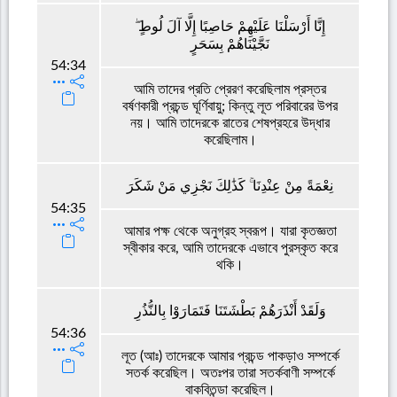
إِنَّا أَرْسَلْنَا عَلَيْهِمْ حَاصِبًا إِلَّا آلَ لُوطٍ ۖ
نَجَّيْنَاهُمْ بِسَحَرٍ
54:34
আমি তাদের প্রতি প্রেরণ করেছিলাম প্রস্তর
বর্ষণকারী প্রচন্ড ঘূর্ণিবায়ু; কিন্তু লূত পরিবারের উপর
নয়। আমি তাদেরকে রাতের শেষপ্রহরে উদ্ধার
করেছিলাম।
نِعْمَةً مِنْ عِنْدِنَا ۚ كَذَٰلِكَ نَجْزِي مَنْ شَكَرَ
54:35
আমার পক্ষ থেকে অনুগ্রহ স্বরূপ। যারা কৃতজ্ঞতা
স্বীকার করে, আমি তাদেরকে এভাবে পুরস্কৃত করে
থকি।
وَلَقَدْ أَنْذَرَهُمْ بَطْشَتَنَا فَتَمَارَوْا بِالنُّذُرِ
54:36
লূত (আঃ) তাদেরকে আমার প্রচন্ড পাকড়াও সম্পর্কে
সতর্ক করেছিল। অতঃপর তারা সতর্কবাণী সম্পর্কে
বাকবিতন্ডা করেছিল।