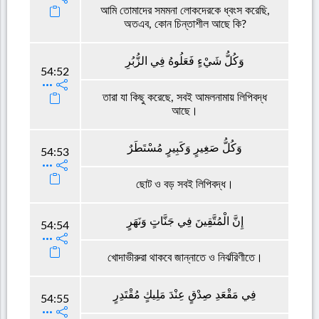
আমি তোমাদের সমমনা লোকদেরকে ধ্বংস করেছি,
অতএব, কোন চিন্তাশীল আছে কি?
وَكُلُّ شَيْءٍ فَعَلُوهُ فِي الزُّبُرِ
54:52
তারা যা কিছু করেছে, সবই আমলনামায় লিপিবদ্ধ
আছে।
وَكُلُّ صَغِيرٍ وَكَبِيرٍ مُسْتَطَرٌ
54:53
ছোট ও বড় সবই লিপিবদ্ধ।
إِنَّ الْمُتَّقِينَ فِي جَنَّاتٍ وَنَهَرٍ
54:54
খোদাভীরুরা থাকবে জান্নাতে ও নির্ঝরিণীতে।
فِي مَقْعَدِ صِدْقٍ عِنْدَ مَلِيكٍ مُقْتَدِرٍ
54:55