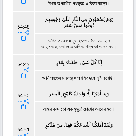
নিশ্চয় অপরাধীরা পথভ্রষ্ট ও বিকারগ্রস্ত।
يَوْمَ يُسْحَبُونَ فِي النَّارِ عَلَىٰ وُجُوهِهِمْ
ذُوقُوا مَسَّ سَقَرَ
54:48
যেদিন তাদেরকে মুখ হিঁচড়ে টেনে নেয়া হবে
জাহান্নামে, বলা হবেঃ অগ্নির খাদ্য আস্বাদন কর।
إِنَّا كُلَّ شَيْءٍ خَلَقْنَاهُ بِقَدَرٍ
54:49
আমি প্রত্যেক বস্তুকে পরিমিতরূপে সৃষ্টি করেছি।
وَمَا أَمْرُنَا إِلَّا وَاحِدَةٌ كَلَمْحٍ بِالْبَصَرِ
54:50
আমার কাজ তো এক মুহূর্তে চোখের পলকের মত।
وَلَقَدْ أَهْلَكْنَا أَشْيَاعَكُمْ فَهَلْ مِنْ مُدَّكِرٍ
54:51