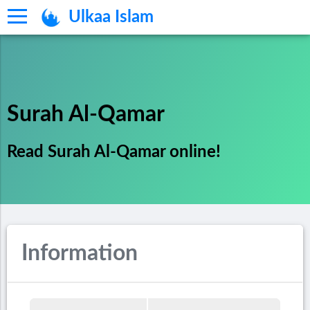
Ulkaa Islam
Surah Al-Qamar
Read Surah Al-Qamar online!
Information