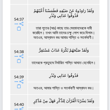
وَلَقَدْ رَاوَدُوهُ عَنْ ضَيْفِهِ فَطَمَسْنَا أَعْيُنَهُمْ
فَذُوقُوا عَذَابِي وَنُذُرِ
54:37
তারা লূতের (আঃ) কাছে তার মেহমানদেরকে দাবী
করেছিল। তখন আমি তাদের চক্ষু লোপ করে দিলাম।
অতএব, আস্বাদন কর আমার শাস্তি ও সতর্কবাণী।
وَلَقَدْ صَبَّحَهُمْ بُكْرَةً عَذَابٌ مُسْتَقِرٌّ
54:38
তাদেরকে প্রত্যুষে নির্ধারিত শাস্তি আঘাত হেনেছিল।
فَذُوقُوا عَذَابِي وَنُذُرِ
54:39
অতএব, আমার শাস্তি ও সতর্কবাণী আস্বাদন কর।
وَلَقَدْ يَسَّرْنَا الْقُرْآنَ لِلذِّكْرِ فَهَلْ مِنْ مُدَّكِرٍ
54:40