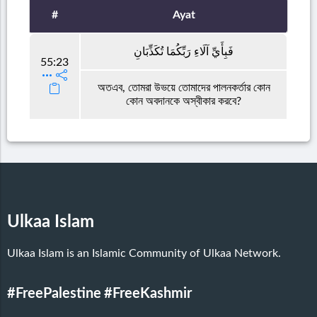
#
Ayat
فَبِأَيِّ آلَاءِ رَبِّكُمَا تُكَذِّبَانِ
55:23
অতএব, তোমরা উভয়ে তোমাদের পালনকর্তার কোন
কোন অবদানকে অস্বীকার করবে?
Ulkaa Islam
Ulkaa Islam is an Islamic Community of Ulkaa Network.
#FreePalestine
#FreeKashmir