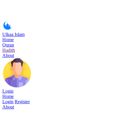
Ulkaa Islam
Home
Quran
Hadith
About
Login
Home
Login
Register
About
Surah Ar-Rahman