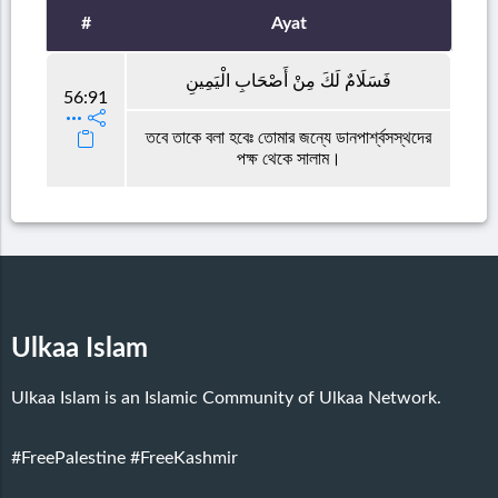
#
Ayat
فَسَلَامٌ لَكَ مِنْ أَصْحَابِ الْيَمِينِ
56:91
তবে তাকে বলা হবেঃ তোমার জন্যে ডানপার্শ্বসস্থদের
পক্ষ থেকে সালাম।
Ulkaa Islam
Ulkaa Islam is an Islamic Community of Ulkaa Network.
#FreePalestine
#FreeKashmir