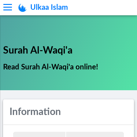
Ulkaa Islam
Surah Al-Waqi'a
Read Surah Al-Waqi'a online!
Information